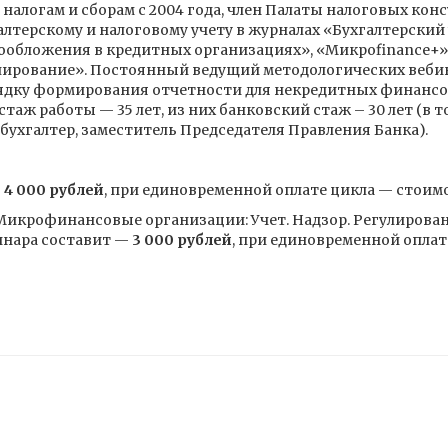
налогам и сборам с 2004 года, член Палаты налоговых конс
лтерскому и налоговому учету в журналах «Бухгалтерский
гообложения в кредитных организациях», «Микроfinance
улирование». Постоянный ведущий методологических вебин
рядку формирования отчетности для некредитных финансо
таж работы — 35 лет, из них банковский стаж – 30 лет (в 
бухгалтер, заместитель Председателя Правления Банка).
—
4 000 рублей
, при единовременной оплате цикла — стоим
икрофинансовые организации: Учет. Надзор. Регулирование
инара составит —
3 000 рублей
, при единовременной опла