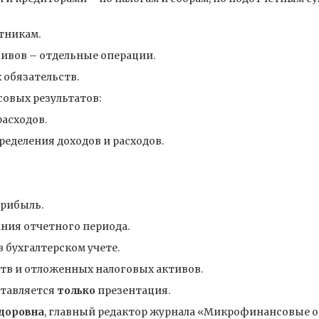
тникам.
сивов – отдельные операции.
 обязательств.
овых результатов:
асходов.
еделения доходов и расходов.
прибыль.
ния отчетного периода.
 бухгалтерском учете.
ств и отложенных налоговых активов.
ставляется
только
презентация.
доровна
, главный редактор журнала «Микрофинансовые ор