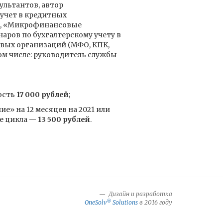
ультантов, автор
 учет в кредитных
+», «Микрофинансовые
аров по бухгалтерскому учету в
вых организаций (МФО, КПК,
том числе: руководитель службы
ость
17 000 рублей
;
» на 12 месяцев на 2021 или
те цикла —
13 500 рублей
.
Дизайн и разработка
®
OneSolv
Solutions
в 2016 году