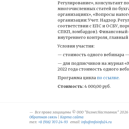
Регулирование», консультант по 
многочисленных статей по бухга
организациях», «Вопросы нало
организации: Учет. Надзор. Рег
соответствии с ЕПС и ОСБУ, по
СПКП, ломбардов). Финансовый с
внутреннего контроля, главный 
Условия участия:
— стоимость одного вебинара 
— для подписчиков на журнал «М
2022 года стоимость одного веб
Программа цикла
по ссылке.
Стоимость:
4 000,00 руб.
Все права защищены © ООО "БизнесНаставник" 2026
Обратная связь
|
Карта сайта
тел:
+8 (916) 707-24-93
email:
info@mfoinfo24.ru