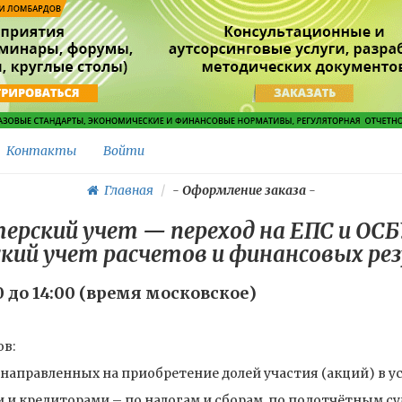
Контакты
Войти
Главная
-
Оформление заказа
-
ерский учет — переход на ЕПС и ОСБ
кий учет расчетов и финансовых р
00 до 14:00 (время московское)
ов:
 направленных на приобретение долей участия (акций) в у
и и кредиторами – по налогам и сборам, по подотчётным с