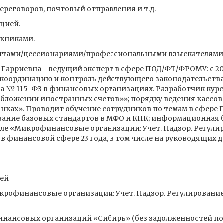
ереговоров, почтовый отправления и т.д.
цией.
жниками.
ентами/цессионариями/профессиональными взыскателями
 Гарриевна - ведущий эксперт в сфере ПОД/ФТ/ФРОМУ: с 20
 координацию и контроль действующего законодательства
а № 115-ФЗ в финансовых организациях. Разработчик кур
обложении иностранных счетов»»; порядку ведения кассов
анках». Проводит обучение сотрудников по темам в сфере
ание базовых стандартов в МФО и КПК; информационная бе
ле «Микрофинансовые организации: Учет. Надзор. Регулир
в финансовой сфере 23 года, в том числе на руководящих 
лей
рофинансовые организации: Учет. Надзор. Регулирование” 
нансовых организаций «Сибирь» (без задолженностей по 