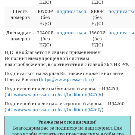
НДС)
НДС)
Шесть
10500₽
подписаться
8100₽
подписать
номеров
(без
(без
НДС)
НДС)
Двенадцать
20400₽
подписаться
15600₽
подписать
номеров
(без
(без
НДС)
НДС)
НДС не облагается в связи с применением
Исполнителем упрощенной системы
налогообложения, в соответствии с главой 26.2 НК РФ.
Подписаться на журнал Вы также сможете на сайте
Пресса России (
https://www.pressa-rf.ru
)
Подписной индекс на бумажный журнал - И94259
(
https://www.pressa-rf.ru/cat/1/edition/i94259/
)
Подписной индекс на электронный журнал - И94260
(
https://www.pressa-rf.ru/cat/1/edition/i94260/
)
Уважаемые подписчики!
Благодарим вас за подписку на наш журнал. Для
того чтобы сделать его практическим, чтобы его