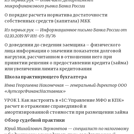
Из первых рук — отвечает Департамент
микрофинансового рынка Банка России
О порядке расчета норматива достаточности
собственных средств (капитала) МКК
Из первых рук — Информационное письмо Банка России от
02.10.2019 № ИН-05-35/76
О доведении до сведения заемщика – физического
лица информации о значении показателя долговой
нагрузки, рассчитанном в отношении него при
принятии решения о предоставлении кредита (займа)
или увеличении лимита кредитования
Школа практикующего бухгалтера
Инна Георгиевна Наконечная — генеральный директор ООО
«АутсорсФинансНаставник»
УРОК 1. Как настроить в «1С: Управление МФО и КПК»
расчет и отражение справедливой и
амортизированной стоимости при размещении займа
Обзор судебной практики
Юрий Михайлович Лермонтов — специалист по налоговому