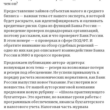
чем он?
Предоставление займов субъектам малого и среднего
бизнеса — важная тема от нашего эксперта, в которой
будет раскрыто, как идентифицировать и оценивать
кредитные риски. Одна из функций Банка России —
проведение проверок поднадзорных организаций,
поэтому расскажем, как и что проверяет Банк России.
В этом номере — о проверках в сфере ПОД/ФТ. И
обратите внимание на обзор судебных решений —
одно из них как раз описывает взаимодействие Банка
России и МФО в процессе проверки.
Продолжаем публикацию автора-аудитора:
волнующая всех тема — резерв на возможные потери
и резерв под обесценение. Не успели привыкнуть к
порядку расчета экономических нормативов, как Банк
России выпустил новое Указание. Рассмотрим все
новшества. От нашей аутсорсинговой компании
предложим новую рубрику — «Школа практикующего
бухгалтера». Это краткие, но важные уроки работы с
программным обеспечением, нюансы бухгалтерского
и налогового учета. Налоговая часть журнала