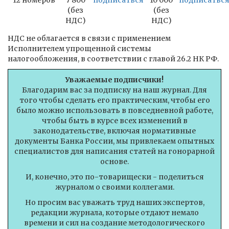
12 номеров
7 800
подписаться
10 000
подписатьс
(без
(без
НДС)
НДС)
НДС не облагается в связи с применением
Исполнителем упрощенной системы
налогообложения, в соответствии с главой 26.2 НК РФ.
Уважаемые подписчики!
Благодарим вас за подписку на наш журнал. Для
того чтобы сделать его практическим, чтобы его
было можно использовать в повседневной работе,
чтобы быть в курсе всех изменений в
законодательстве, включая нормативные
документы Банка России, мы привлекаем опытных
специалистов для написания статей на гонорарной
основе.
И, конечно, это по-товарищески - поделиться
журналом о своими коллегами.
Но просим вас уважать труд наших экспертов,
редакции журнала, которые отдают немало
времени и сил на создание методологического