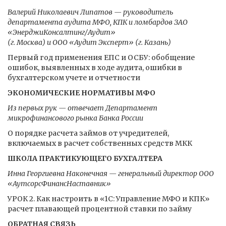
Валерий Николаевич Липатов — руководитель
департамента аудита МФО, КПК и ломбардов ЗАО
«ЭнерджиКонсалтинг/Аудит»
(г. Москва) и ООО «Аудит Эксперт» (г. Казань)
Первый год применения ЕПС и ОСБУ: обобщение
ошибок, выявленных в ходе аудита, ошибки в
бухгалтерском учете и отчетности
ЭКОНОМИЧЕСКИЕ НОРМАТИВЫ МФО
Из первых рук — отвечает Департамент
микрофинансового рынка Банка России
О порядке расчета займов от учредителей,
включаемых в расчет собственных средств МКК
ШКОЛА ПРАКТИКУЮЩЕГО БУХГАЛТЕРА
Инна Георгиевна Наконечная — генеральный директор ООО
«АутсорсФинансНаставник»
УРОК 2. Как настроить в «1С: Управление МФО и КПК»
расчет плавающей процентной ставки по займу
ОБРАТНАЯ СВЯЗЬ