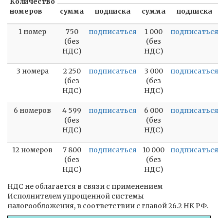
Количество
номеров
сумма
подписка
сумма
подписка
1 номер
750
подписаться
1 000
подписатьс
(без
(без
НДС)
НДС)
3 номера
2 250
подписаться
3 000
подписатьс
(без
(без
НДС)
НДС)
6 номеров
4 599
подписаться
6 000
подписатьс
(без
(без
НДС)
НДС)
12 номеров
7 800
подписаться
10 000
подписатьс
(без
(без
НДС)
НДС)
НДС не облагается в связи с применением
Исполнителем упрощенной системы
налогообложения, в соответствии с главой 26.2 НК РФ.