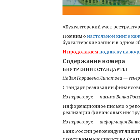
«Бухгалтерский учет реструктур
Помним о
настольной книге каж
бухгалтерские записи в одном с
И продолжаем
подписку на жур
Содержание номера
ВНУТРЕННИЕ СТАНДАРТЫ
Найля Гарриевна Липатова — гене
Стандарт реализации финансовы
Из первых рук — письмо Банка Росс
Информационное письмо о реко
реализации финансовых инструм
Из первых рук — информация Банка
Банк России рекомендует лишат
СОБСТВЕННЫЕ СРЕДСТВА (КАП