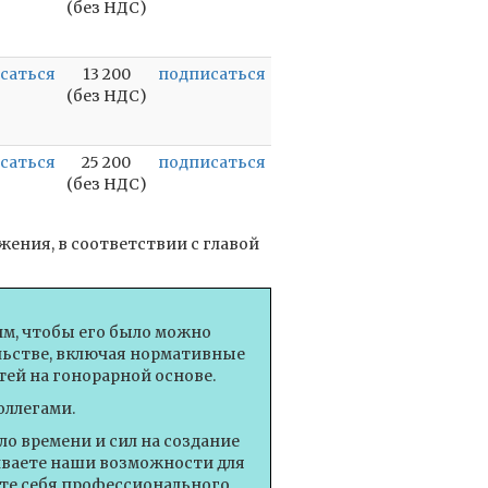
(без НДС)
саться
13 200
подписаться
(без НДС)
саться
25 200
подписаться
(без НДС)
ения, в соответствии с главой
им, чтобы его было можно
ельстве, включая нормативные
ей на гонорарной основе.
оллегами.
о времени и сил на создание
иваете наши возможности для
те себя профессионального