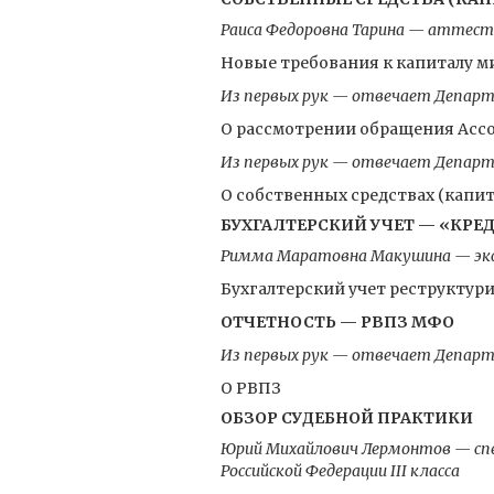
Раиса Федоровна Тарина — аттест
Новые требования к капиталу 
Из первых рук — отвечает Департ
О рассмотрении обращения Асс
Из первых рук — отвечает Департ
О собственных средствах (капи
БУХГАЛТЕРСКИЙ УЧЕТ — «КР
Римма Маратовна Макушина — эк
Бухгалтерский учет реструктур
ОТЧЕТНОСТЬ — РВПЗ МФО
Из первых рук — отвечает Департ
О РВПЗ
ОБЗОР СУДЕБНОЙ ПРАКТИКИ
Юрий Михайлович Лермонтов — спе
Российской Федерации III класса