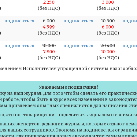
2 250
3 000
)
(без НДС)
(без НДС)
подписаться
6 000
подписаться
10 500
подпи
4 599
6 000
)
(без НДС)
(без НДС)
подписаться
10 000
подписаться
20 400
подпи
7 800
10 000
)
(без НДС)
(без НДС)
рименением Исполнителем упрощенной системы налогооблож
Уважаемые подписчики!
ску на наш журнал. Для того чтобы сделать его практическ
 работе, чтобы быть в курсе всех изменений в законодат
 мы привлекаем опытных специалистов для написания стат
но, это по-товарищески - поделиться журналом о своими к
 наших экспертов, редакции журнала, которые отдают немал
для ваших сотрудников. Экономя на подписке, вы огранич
ности, для привлечения новых авторов и тем самым лишае