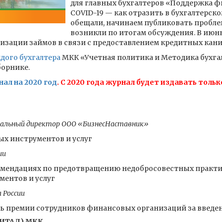
для главных бухгалтеров «Поддержка ф
COVID-19 — как отразить в бухгалтерско
обещали, начинаем публиковать пробл
возникли по итогам обсуждения. В июн
изации займов в связи с предоставлением кредитных кани
дого бухгалтера
МКК «Учетная политика и Методика бухгал
борнике.
нал на 2020 год
. С 2020 года журнал будет издавать тольк
ральный директор ООО «БизнесНаставник»
х инструментов и услуг
ии
мендациях по предотвращению недобросовестных практи
ентов и услуг
 России
ь премии сотрудников финансовых организаций за введен
ИТАЛ) МКК