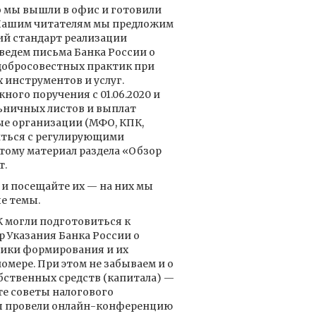
 мы вышли в офис и готовили
 Нашим читателям мы предложим
ий стандарт реализации
ведем письма Банка России о
обросовестных практик при
инструментов и услуг.
ного поручения с 01.06.2020 и
ьничных листов и выплат
е организации (МФО, КПК,
иться с регулирующими
тому материал раздела «Обзор
т.
и посещайте их — на них мы
е темы.
К могли подготовиться к
 Указания Банка России о
ники формирования и их
омере. При этом не забываем и о
бственных средств (капитала) —
те советы налогового
мы провели онлайн-конференцию