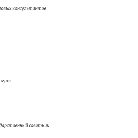
оговых консультантов
икул»
дарственный советник