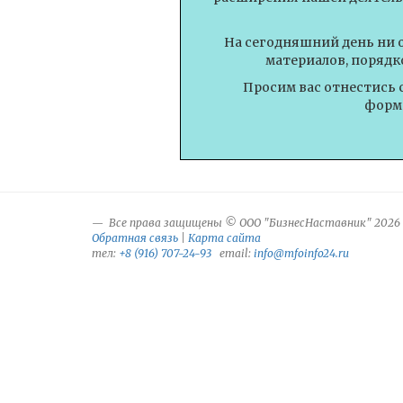
На сегодняшний день ни 
материалов, порядк
Просим вас отнестись 
форми
Все права защищены © ООО "БизнесНаставник" 2026
Обратная связь
|
Карта сайта
тел:
+8 (916) 707-24-93
email:
info@mfoinfo24.ru