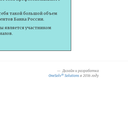
себя такой большой объем
ентов Банка России.
вы является участником
иалов.
Дизайн и разработка
®
OneSolv
Solutions
в 2016 году