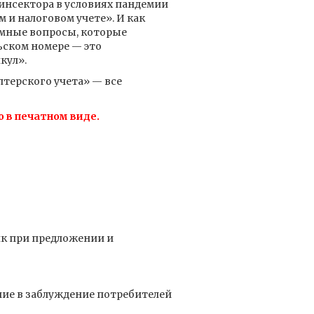
инсектора в условиях пандемии
м и налоговом учете». И как
емные вопросы, которые
ьском номере — это
кул».
терского учета» — все
о в печатном виде.
к при предложении и
ие в заблуждение потребителей