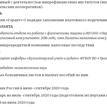
занный с деятельностью микрофинансовых институтов (м
ельских кооперативов)
Ь
и «Гарант» О порядке заполнения платежного поручения с
ЬТАНТА
одитель отдела по работе с физическими лицами и ИП ООО «Пе
логовый консультантс 2016 года, член Палаты налоговых кон
 микрокредитной компании: налоговые последствия
Ы
доцент кафедры «Бухгалтерский учет и аудит» ФГБОУ ВО «Урал
кандидат экономических наук
ых больничных листов и выплат пособий по ним
анк России в июле-сентябре 2020 года
рь на июль-сентябрь 2020 года (подготовлен экспертами
 на июль 2020 года