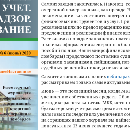
Самоизоляция закончилась. Наконец-то
очередной номер журнала, как прежде.
рекомендации, как составить внутренн
финансовых инструментов и услуг. При
рекомендациях по предотвращению нед
предложении и реализации финансовых 
Расскажем о порядке заполнения платеж
правилах оформления электронных бол
пособий по ним. Наши микрофинансовы
ломбарды) продолжают постоянно суд
органами, заемщиками, пайщиками, поэ
судебных решений» никогда не иссякае
Следите за анонсами о наших
вебинарах
рассматриваем только самые актуальны
Июнь — это последний месяц, когда МК
увеличению собственных средств. Обзор
методике расчета капитала МКК, источ
бухгалтерский учет рассмотрим в этом н
налоговых последствиях увеличения со
на страницах нашего журнала вы найде
консультанта. 23 июня текущего года 