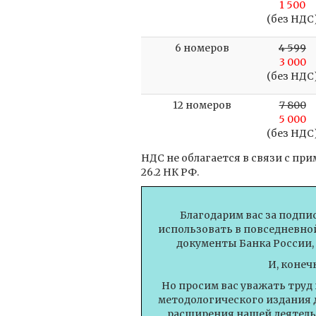
1 500
(без НДС
6 номеров
4 599
3 000
(без НДС
12 номеров
7 800
5 000
(без НДС
НДС не облагается в связи с п
26.2 НК РФ.
Благодарим вас за подпи
использовать в повседневной
документы Банка России,
И, конеч
Но просим вас уважать труд
методологического издания 
расширения нашей деятель