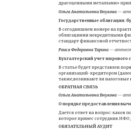
драгоценными металлами» прил
Ольга Анатольевна Внукова
— атт
Государственные облигации: бу
В сегодняшнем номере на практ
облигациями некредитными фи
стандарт финансовой отчетност
Раиса Федоровна Тарина
— аттесто
Бухгалтерский учет мирового
В статье будет представлен по
организаций-кредитором (далее
также,возникают ли налоговые 
ОБРАТНАЯ СВЯЗЬ
Ольга Анатольевна Внукова
— атт
О порядке предоставления выч
Дается ответ на вопрос: каков 
которое принес сотрудник НФО 
ОБЯЗАТЕЛЬНЫЙ АУДИТ