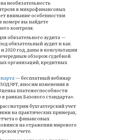
на необязательность
нтроля в микрофинансовых
ляет внимание особенностям
в номере вы найдете
его контроля.
 для обязательного аудита —
под обязательный аудит и как
9 и 2020 год, даны в консультации
 очередным обзором судебной
ых организаций, кредитных
 марта
— бесплатный вебинар
ПОД/ФТ, вносим изменения в
ценка платежеспособности
в рамках Базового стандарта».
рассмотрим бухгалтерский учет
ями на практических примерах,
Отчета о финансовых
ановимся на отражении мирового
ерском учете.