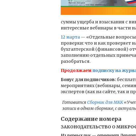
суммы ущерба и взыскания с ви
интересные вебинары в части н
12 марта
— «Отдельные вопросы 
проверки: что и как проверяет 
бухгалтерской (финансовой) отче
заполнению отдельных примеча
разобраться.
Продолжаем
подписку на журна
Бонус для подписчиков:
бесплатн
мероприятиях (вебинары, семи
экспертов (как на сайте, так и п
Готовится
Сборник для МКК
«Учет
записи в одном сборнике, с актуал
Содержание номера
ЗАКОНОДАТЕЛЬСТВО О МИКРО
Из первых рук — отвечает Департ