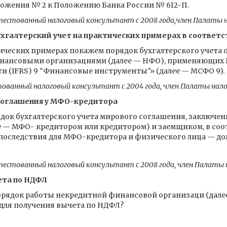
ожения № 2 к Положению Банка России № 612-П.
естованный налоговый консультант с 2008 года,член Палаты 
хгалтерский учет на практических примерах в соответс
ических примерах покажем порядок бухгалтерского учета
нансовыми организациями (далее — НФО), применяющих 
и (IFRS) 9 ″Финансовые инструменты″» (далее — МСФО 9).
ванный налоговый консультант с 2004 года, член Палаты нал
 соглашения у МФО-кредитора
рядок бухгалтерского учета мирового соглашения, заключ
 — МФО- кредитором или кредитором) и заемщиком, в соо
последствия для МФО-кредитора и физического лица — дол
естованный налоговый консультант с 2008 года, член Палаты
ета по НДФЛ
порядок работы некредитной финансовой организаци (дале
для получения вычета по НДФЛ?