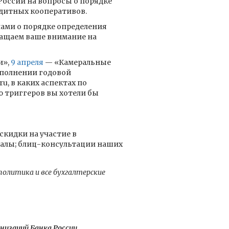
России на вопросы о порядке
едитных кооперативов.
лами о порядке определения
ращаем ваше внимание на
и»,
9 апреля
— «Камеральные
аполнении годовой
u, в каких аспектах по
 триггеров вы хотели бы
скидки на участие в
алы; блиц-консультации наших
олитика и все бухгалтерские
низаций Банка России