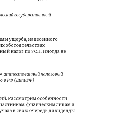
льский государственный
ммы ущерба, нанесенного
их обстоятельствах
иный налог по УСН. Иногда не
я»,аттестованный налоговый
ю в РФ (ДипнРФ)
ий. Рассмотрим особенности
частникам: физическим лицам и
учала в свою очередь дивиденды