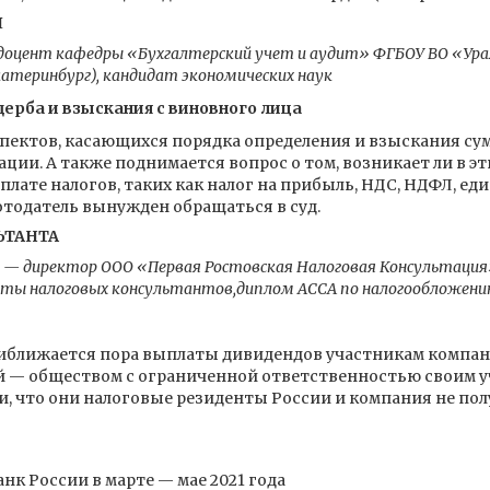
Я
доцент кафедры «Бухгалтерский учет и аудит» ФГБОУ ВО «Ура
катеринбург), кандидат экономических наук
ерба и взыскания с виновного лица
спектов, касающихся порядка определения и взыскания су
ии. А также поднимается вопрос о том, возникает ли в эт
лате налогов, таких как налог на прибыль, НДС, НДФЛ, ед
отодатель вынужден обращаться в суд.
ЬТАНТА
— директор ООО «Первая Ростовская Налоговая Консультаци
латы налоговых консультантов,диплом АССА по налогообложени
риближается пора выплаты дивидендов участникам компан
 — обществом с ограниченной ответственностью своим у
, что они налоговые резиденты России и компания не пол
нк России в марте — мае 2021 года