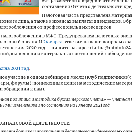
Мы разместили очередной ответ Банка 
составления Отчета о деятельности кр
Налоговая часть представлена материа
новного лица, а также о нюансах выплаты дивидендов. Об
алогообложения от профессиональных экспертов:
налогообложения в МФО. Предупреждаем налоговые риск
налоговый орган». И
24 марта
ответим на ваши вопросы о з
тности за 2020 год — пишите на адрес r.tarina@mfoinfo24.r
ний, выполнению контрольных соотношений, соблюдению
л на 2021 год
.
ое участие в одном вебинаре в месяц (Клуб подписчиков); 
нары, форумы); пониженные цены на методические матери
ри обращении к нам).
ная политика и Методика бухгалтерского учета» — учетная п
ьными изменениями по состоянию на 1 января 2021 год.
ФИНАНСОВОЙ ДЕЯТЕЛЬНОСТИ
амент допуска и прекращения деятельности финансовых орга