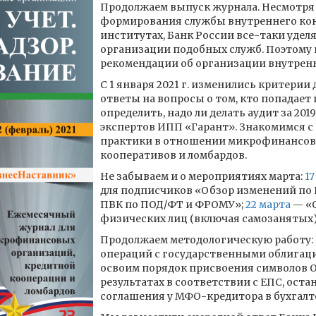
Продолжаем выпуск журнала. Несмотря 
формирования службы внутреннего ко
институтах, Банк России все-таки уде
организации подобных служб. Поэтому 
рекомендации об организации внутренн
С 1 января 2021 г. изменились критерии
ответы на вопросы о том, кто попадает 
определить, надо ли делать аудит за 201
экспертов ИПП «Гарант». Знакомимся с
практики в отношении микрофинансов
кооперативов и ломбардов.
Не забываем и о мероприятиях марта:
17
для подписчиков «Обзор изменений по 
ПВК по ПОД/ФТ и ФРОМУ»;
22 марта
— «О
физических лиц (включая самозанятых) 
Продолжаем методологическую работу: 
операций с государственными облигаци
освоим порядок присвоения символов 
результатах в соответствии с ЕПС, ост
соглашения у МФО-кредитора в бухгалт