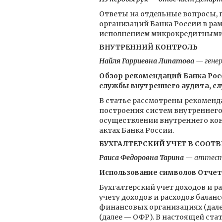
Ответы на отдельные вопросы,
организаций Банка России в рам
исполнением микрокредитными к
ВНУТРЕННИЙ КОНТРОЛЬ
Найля Гарриевна Липатова
— гене
Обзор рекомендаций Банка Росс
службы внутреннего аудита, с
В статье рассмотрены рекоменд
построения систем внутреннего
осуществлении внутреннего кон
актах Банка России.
БУХГАЛТЕРСКИЙ УЧЕТ В СООТВ
Раиса Федоровна Тарина
— аттесто
Использование символов Отче
Бухгалтерский учет доходов и р
учету доходов и расходов балан
финансовых организациях (дале
(далее — ОФР). В настоящей ст