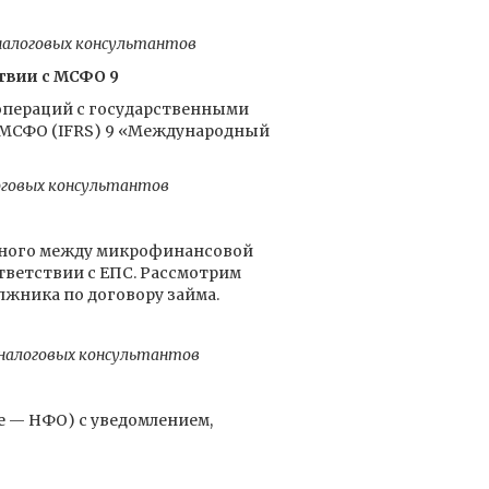
налоговых консультантов
твии с МСФО 9
 операций с государственными
МСФО (IFRS) 9 «Международный
оговых консультантов
енного между микрофинансовой
тветствии с ЕПС. Рассмотрим
жника по договору займа.
 налоговых консультантов
е — НФО) с уведомлением,