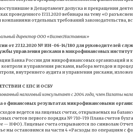
 поступившие в Департамент допуска и прекращения деят
ках проведенного 17.11.2020 вебинара на тему «О разъясне
омпаниями отдельных требований законодательства, вступ
ральный директор ООО «БизнесНаставник»
ии от 27.12.2020 № ИН-06-14/180 для руководителей слу
лужбы управления рисками в микрофинансовых институт
ации Банка России для микрофинансовых организаций и к
 контроля и управления рисками, выбора методов и проце
троля, внутреннего аудита и управления рисками, излож
ЕТСТВИИ С ЕПС И ОСБУ
ванный налоговый консультант с 2004 года, член Палаты нал
та о финансовых результатах микрофинансовыми органи
асходов ведется на лицевых счетах, открываемых на баланс
совых счетов первого порядка № 710–719 Плана счетов бухг
е — НФО). Лицевые счета открываются по символам Отчет
атье мы остановимся на части 4 «Расходы по операциям с