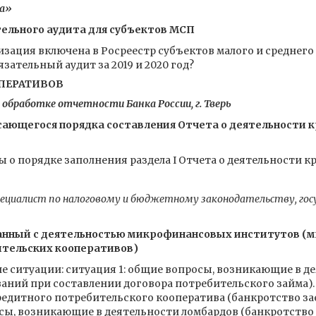
а»
тельного аудита для субъектов МСП
изация включена в Росреестр субъектов малого и среднег
язательный аудит за 2019 и 2020 год?
ПЕРАТИВОВ
обработке отчетности Банка России, г. Тверь
сающегося порядка составления Отчета о деятельности 
ы о порядке заполнения раздела I Отчета о деятельности 
ециалист по налоговому и бюджетному законодательству, гос
занный с деятельностью микрофинансовых институтов (
ительских кооперативов)
е ситуации: ситуация 1: общие вопросы, возникающие в 
ний при составлении договора потребительского займа). 
едитного потребительского кооператива (банкротство з
осы, возникающие в деятельности ломбардов (банкротство