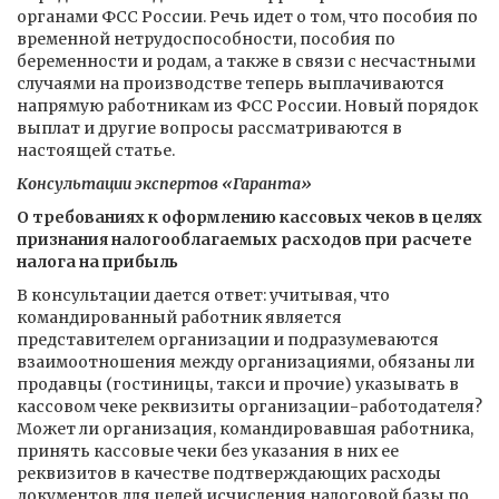
органами ФСС России. Речь идет о том, что пособия по
временной нетрудоспособности, пособия по
беременности и родам, а также в связи с несчастными
случаями на производстве теперь выплачиваются
напрямую работникам из ФСС России. Новый порядок
выплат и другие вопросы рассматриваются в
настоящей статье.
Консультации экспертов «Гаранта»
О требованиях к оформлению кассовых чеков в целях
признания налогооблагаемых расходов при расчете
налога на прибыль
В консультации дается ответ: учитывая, что
командированный работник является
представителем организации и подразумеваются
взаимоотношения между организациями, обязаны ли
продавцы (гостиницы, такси и прочие) указывать в
кассовом чеке реквизиты организации-работодателя?
Может ли организация, командировавшая работника,
принять кассовые чеки без указания в них ее
реквизитов в качестве подтверждающих расходы
документов для целей исчисления налоговой базы по