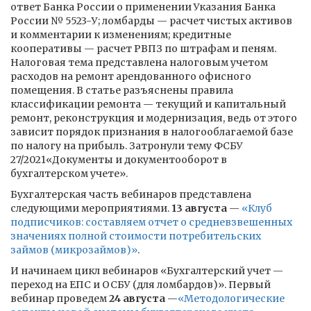
ответ Банка России о применении Указания Банка
России № 5523-У; ломбарды — расчет чистых активов
и комментарии к изменениям; кредитные
кооперативы — расчет РВПЗ по штрафам и пеням.
Налоговая тема представлена налоговым учетом
расходов на ремонт арендованного офисного
помещения. В статье разъяснены правила
классификации ремонта — текущий и капитальный
ремонт, реконструкция и модернизация, ведь от этого
зависит порядок признания в налогооблагаемой базе
по налогу на прибыль. Затронули тему ФСБУ
27/2021«Документы и документооборот в
бухгалтерском учете».
Бухгалтерская часть вебинаров представлена
следующими мероприятиями.
13 августа
—
«Клуб
подписчиков: составляем отчет о средневзвешенных
значениях полной стоимости потребительских
займов (микрозаймов)»
.
И начинаем цикл вебинаров «Бухгалтерский учет —
переход на ЕПС и ОСБУ (для ломбардов)». Первый
вебинар проведем
24 августа
—
«Методологические