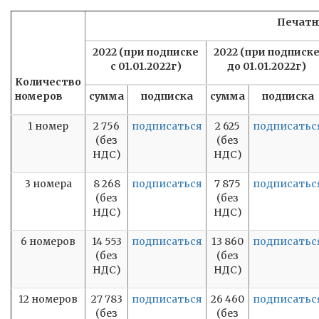
Печатн
2022 (при подписке
2022 (при подписк
с 01.01.2022г)
до 01.01.2022г)
Количество
номеров
сумма
подписка
сумма
подписка
1 номер
2 756
подписаться
2 625
подписатьс
(без
(без
НДС)
НДС)
3 номера
8 268
подписаться
7 875
подписатьс
(без
(без
НДС)
НДС)
6 номеров
14 553
подписаться
13 860
подписатьс
(без
(без
НДС)
НДС)
12 номеров
27 783
подписаться
26 460
подписатьс
(без
(без