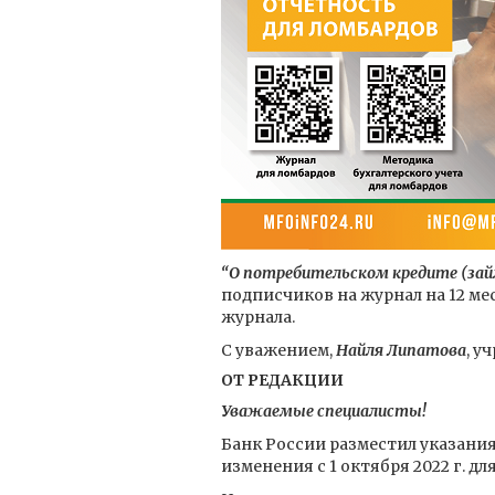
“О потребительском кредите (зай
подписчиков на журнал на 12 м
журнала.
С уважением,
Найля Липатова
, у
ОТ РЕДАКЦИИ
Уважаемые специалисты!
Банк России разместил указани
изменения с 1 октября 2022 г. дл