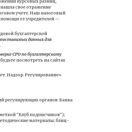
ожении курсовых разниц,
а нашла свое отражение
оговом учете. Наш налоговый
й помощи от учредителей —
одовой бухгалтерской
опоставимых данных для
.
верке СРО по бухгалтерскому
абудьте посмотреть на сайтах
т. Надзор. Регулирование»
ий регулирующих органов: Банка
ометкой "Клуб подписчиков");
етодические материалы; блиц-