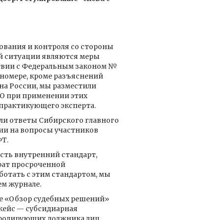
ования и контроля со стороны
й ситуации являются меры
твии с Федеральным законом №
 номере, кроме разъяснений
а России, мы разместили
О при применении этих
практикующего эксперта.
ли ответы Сибирского главного
ии на вопросы участников
Т.
 есть внутренний стандарт,
рат просроченной
ботать с этим стандартом, мы
ем журнале.
е «Обзор судебных решений»
кейс — субсидиарная
ролирующих должника лиц.