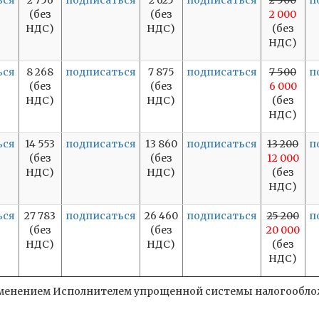
ься
2 756
подписаться
2 625
подписаться
2 500
п
(без
(без
2 000
НДС)
НДС)
(без
НДС)
ься
8 268
подписаться
7 875
подписаться
7 500
п
(без
(без
6 000
НДС)
НДС)
(без
НДС)
ься
14 553
подписаться
13 860
подписаться
13 200
п
(без
(без
12 000
НДС)
НДС)
(без
НДС)
ься
27 783
подписаться
26 460
подписаться
25 200
п
(без
(без
20 000
НДС)
НДС)
(без
НДС)
рименением Исполнителем упрощенной системы налогооблож