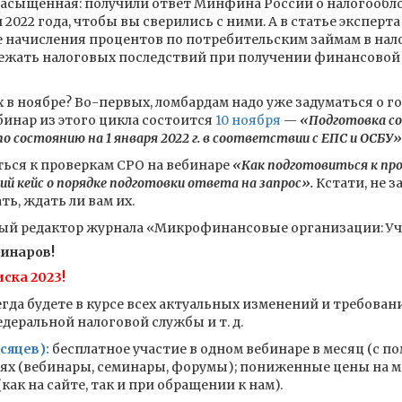
 насыщенная: получили ответ Минфина России о налогообл
2022 года, чтобы вы сверились с ними. А в статье эксперт
начисления процентов по потребительским займам в нал
збежать налоговых последствий при получении финансово
 в ноябре? Во-первых, ломбардам надо уже задуматься о г
инар из этого цикла состоится
10 ноября
—
«Подготовка с
о состоянию на 1 января 2022 г. в соответствии с ЕПС и ОСБУ»
ься к проверкам СРО на вебинаре
«Как подготовиться к про
 кейс о порядке подготовки ответа на запрос».
Кстати, не з
ь, ждать ли вам их.
ный редактор журнала «Микрофинансовые организации: Уче
бинаров!
ска 2023!
гда будете в курсе всех актуальных изменений и требован
еральной налоговой службы и т. д.
сяцев):
бесплатное участие в одном вебинаре в месяц (с п
иях (вебинары, семинары, форумы); пониженные цены на м
ак на сайте, так и при обращении к нам).