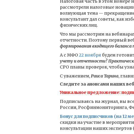
Налоговая часть в этом номере
рассмотрели налоговые новации 
волнующая тема — прекращение 
консультант дал советы, как и
физических лиц.
Что мы рассмотрим на вебинарах
отчетности. Поэтому первый веб
формирования входящего баланса п
А с МФО
22 ноября
будем готовит
учету и отчетности? Практический
СРО планы проверок, чтобы узнат
С уважением,
Раиса Тарина
, глав
Следите за анонсами наших ве
Уникальное предложение: подпи
Подписываясь на журнал, вы все
России, Росфинмониторинга, Фед
Бонус для подписчиков (на 12 ме
скидки на участие в мероприят
консультации наших экспертов (к