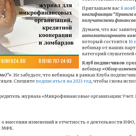
Приглашаем вас
8 нояб
квалификации “Правила 
получателями финансов
Думаем, что вас заинте
автоматизировать ком
который состоится
16 
вебинар от наших парт
категорий слушателей
Клуб подписчиков
приг
вебинар
«Обзор изменен
ме)”»
. Не забудьте, что вебинары в рамках Клуба подписчи
есяцев. Спешите
подписаться на 2023 год
, чтобы снова испо
чредитель журнала «Микрофинансовые организации: Учет. 
я о внесении изменений в отчетность о деятельности НФО
я МФК.