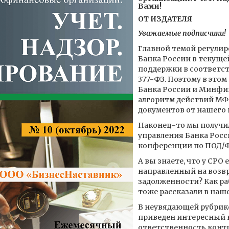
Вами!
ОТ ИЗДАТЕЛЯ
Уважаемые подписчики!
Главной темой регулир
Банка России в текуще
поддержки в соответс
377-ФЗ. Поэтому в этом
Банка России и Минфин
алгоритм действий МФ
документов от нашего 
Наконец-то мы получи
управления Банка Росс
конференции по ПОД/Ф
А вы знаете, что у СРО
направленный на возв
задолженности? Как ра
тоже рассказали в наш
В неувядающей рубрик
приведен интересный 
ответственность конт