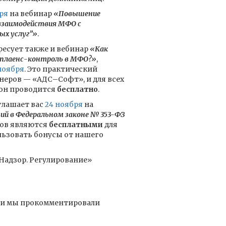
ря
на вебинар
«Повышение
взаимодействия МФО с
ых услуг”»
.
ресует также и вебинар
«Как
плаенс-контроль в МФО?»
,
ноября
. Это практический
неров — «АДС–Софт», и для всех
 он проводится
бесплатно
.
лашает вас
24 ноября
на
ий в Федеральном законе № 353-ФЗ
ков являются
бесплатными
для
льзовать бонусы от нашего
Надзор. Регулирование»
, и мы прокомментировали