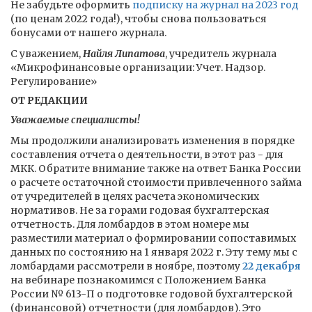
Не забудьте оформить
подписку на журнал на 2023 год
(по ценам 2022 года!), чтобы снова пользоваться
бонусами от нашего журнала.
С уважением,
Найля Липатова
, учредитель журнала
«Микрофинансовые организации: Учет. Надзор.
Регулирование»
ОТ РЕДАКЦИИ
Уважаемые специалисты!
Мы продолжили анализировать изменения в порядке
составления отчета о деятельности, в этот раз - для
МКК. Обратите внимание также на ответ Банка России
о расчете остаточной стоимости привлеченного займа
от учредителей в целях расчета экономических
нормативов. Не за горами годовая бухгалтерская
отчетность. Для ломбардов в этом номере мы
разместили материал о формировании сопоставимых
данных по состоянию на 1 января 2022 г. Эту тему мы с
ломбардами рассмотрели в ноябре, поэтому
22 декабря
на вебинаре познакомимся с Положением Банка
России № 613-П о подготовке годовой бухгалтерской
(финансовой) отчетности (для ломбардов). Это