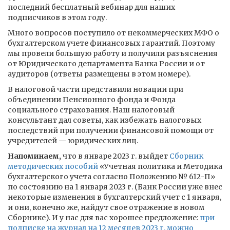
последний бесплатный вебинар для наших
подписчиков в этом году.
Много вопросов поступило от некоммерческих МФО о
бухгалтерском учете финансовых гарантий. Поэтому
мы провели большую работу и получили разъяснения
от Юридического департамента Банка России и от
аудиторов (ответы размещены в этом номере).
В налоговой части представили новации при
объединении Пенсионного фонда и Фонда
социального страхования. Наш налоговый
консультант дал советы, как избежать налоговых
последствий при получении финансовой помощи от
учредителей — юридических лиц.
Напоминаем,
что в январе 2023 г. выйдет
Сборник
методических пособий
«Учетная политика и Методика
бухгалтерского учета согласно Положению № 612-П»
по состоянию на 1 января 2023 г. (Банк России уже внес
некоторые изменения в бухгалтерский учет с 1 января,
и они, конечно же, найдут свое отражение в новом
Сборнике). И у нас для вас хорошее предложение:
при
подписке на журнал на 12 месяцев 2023 г. можно