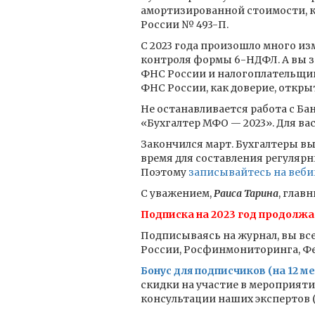
амортизированной стоимости, 
России № 493-П.
С 2023 года произошло много из
контроля формы 6-НДФЛ. А вы зн
ФНС России и налогоплательщик
ФНС России, как доверие, откры
Не останавливается работа с Б
«Бухгалтер МФО — 2023». Для ва
Закончился март. Бухгалтеры вы
время для составления регулярн
Поэтому
записывайтесь на веб
С уважением,
Раиса Тарина
, глав
Подписка на 2023 год продолжа
Подписываясь на журнал, вы все
России, Росфинмониторинга, Фед
Бонус для подписчиков (на 12 ме
скидки на участие в мероприят
консультации наших экспертов (к