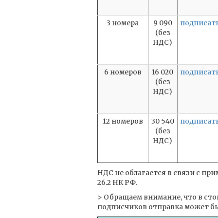
3 номера
9 090
подписат
(без
НДС)
6 номеров
16 020
подписат
(без
НДС)
12 номеров
30 540
подписат
(без
НДС)
НДС не облагается в связи с п
26.2 НК РФ.
> Обращаем внимание, что в ст
подписчиков отправка может бы