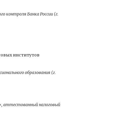
о контроля Банка России (г.
совых институтов
ионального образования (г.
», аттестованный налоговый