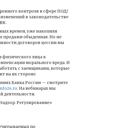
реннего контроля в сфере ПОД/
р изменений в законодательстве
ВК.
ных времен, уже накопили
их продажи обыденная. Но не
ивности договоров цессии мы
 физического лица к
мпенсации морального вреда. И
работать с заемщиками, которые
т на их стороне.
ниях Банка России — смотрите
nfo24.ru.
На вебинарах мы
й деятельности.
Надзор. Регулирование»
, учитываемых по