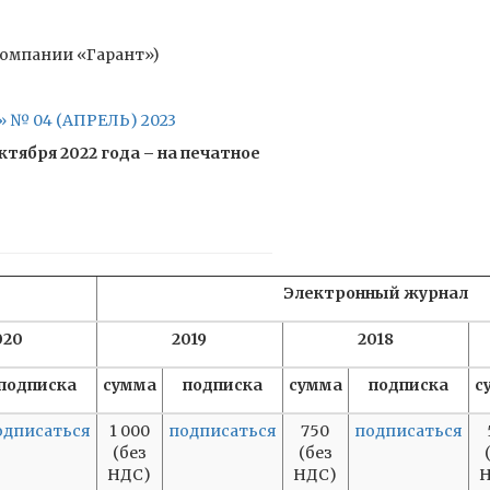
компании «Гарант»)
№ 04 (АПРЕЛЬ) 2023
ября 2022 года – на печатное
Электронный журнал
020
2019
2018
подписка
сумма
подписка
сумма
подписка
с
одписаться
1 000
подписаться
750
подписаться
(без
(без
НДС)
НДС)
Н