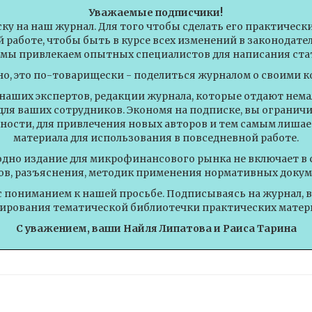
Уважаемые подписчики!
ску на наш журнал. Для того чтобы сделать его практическ
 работе, чтобы быть в курсе всех изменений в законодат
 мы привлекаем опытных специалистов для написания стат
но, это по-товарищески - поделиться журналом о своими к
 наших экспертов, редакции журнала, которые отдают немал
для ваших сотрудников. Экономя на подписке, вы огранич
ности, для привлечения новых авторов и тем самым лишае
материала для использования в повседневной работе.
одно издание для микрофинансового рынка не включает в 
ов, разъяснения, методик применения нормативных докум
с пониманием к нашей просьбе. Подписываясь на журнал, 
рования тематической библиотечки практических матер
С уважением, ваши Найля Липатова и Раиса Тарина