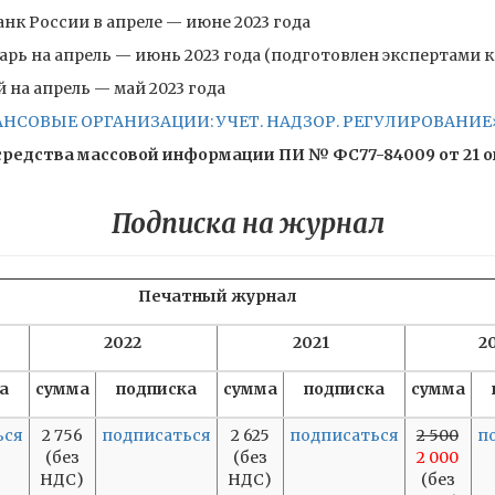
нк России в апреле — июне 2023 года
рь на апрель — июнь 2023 года (подготовлен экспертами 
на апрель — май 2023 года
ОВЫЕ ОРГАНИЗАЦИИ: УЧЕТ. НАДЗОР. РЕГУЛИРОВАНИЕ» 
редства массовой информации ПИ № ФС77-84009 от 21 окт
Подписка на журнал
Печатный журнал
2022
2021
2
а
сумма
подписка
сумма
подписка
сумма
ься
2 756
подписаться
2 625
подписаться
2 500
п
(без
(без
2 000
НДС)
НДС)
(без