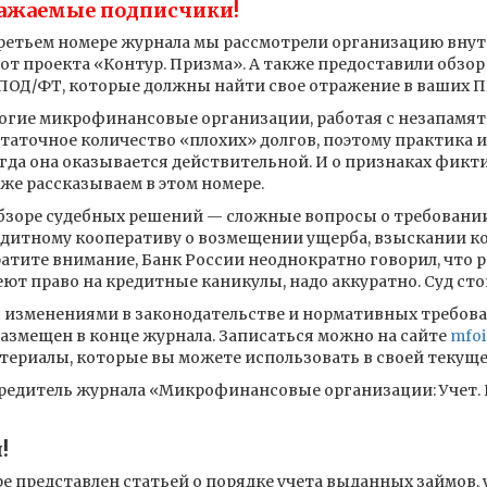
ажаемые подписчики!
ретьем номере журнала мы рассмотрели организацию внут
от проекта «Контур. Призма». А также предоставили обзо
ПОД/ФТ, которые должны найти свое отражение в ваших П
гие микрофинансовые организации, работая с незапамят
таточное количество «плохих» долгов, поэтому практика 
гда она оказывается действительной. И о признаках фикт
же рассказываем в этом номере.
бзоре судебных решений — сложные вопросы о требовании
дитному кооперативу о возмещении ущерба, взыскании ко
атите внимание, Банк России неоднократно говорил, что 
ют право на кредитные каникулы, надо аккуратно. Суд стои
 изменениями в законодательстве и нормативных требова
азмещен в конце журнала. Записаться можно на сайте
mfoi
териалы, которые вы можете использовать в своей текуще
чредитель журнала «Микрофинансовые организации: Учет. 
!
ре представлен статьей о порядке учета выданных займов