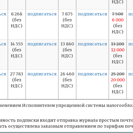
НДС)
ься
8 268
подписаться
7 875
подписаться
7 500
п
(без
(без
6 000
НДС)
НДС)
(без
НДС)
ься
14 553
подписаться
13 860
подписаться
13 200
п
(без
(без
12 000
НДС)
НДС)
(без
НДС)
ься
27 783
подписаться
26 460
подписаться
25 200
п
(без
(без
20 000
НДС)
НДС)
(без
НДС)
рименением Исполнителем упрощенной системы налогооблож
оимость подписки входит отправка журнала простым поч
ть осуществлена заказным отправлением по тарифам поч