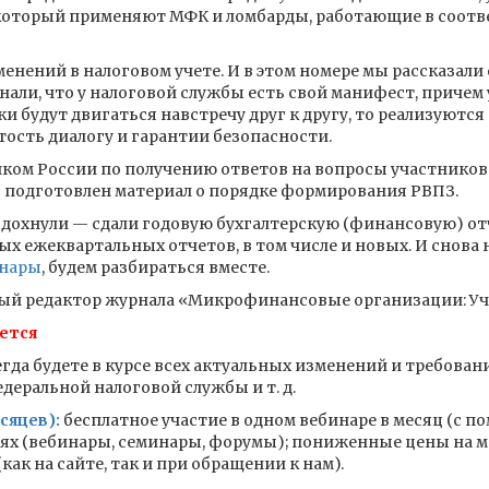
который применяют МФК и ломбарды, работающие в соотв
менений в налоговом учете. И в этом номере мы рассказали
али, что у налоговой службы есть свой манифест, причем 
и будут двигаться навстречу друг к другу, то реализуютс
тость диалогу и гарантии безопасности.
анком России по получению ответов на вопросы участнико
с подготовлен материал о порядке формирования РВПЗ.
дохнули — сдали годовую бухгалтерскую (финансовую) отч
ых ежеквартальных отчетов, в том числе и новых. И снова 
инары
, будем разбираться вместе.
ный редактор журнала «Микрофинансовые организации: Уче
ется
гда будете в курсе всех актуальных изменений и требован
еральной налоговой службы и т. д.
сяцев):
бесплатное участие в одном вебинаре в месяц (с п
иях (вебинары, семинары, форумы); пониженные цены на м
ак на сайте, так и при обращении к нам).