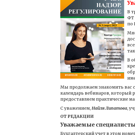
Ув
В т
ФТ 
по 
Мно
дос
все
так
В о
кре
обр
име
Мы продолжаем знакомить вас с
календарь вебинаров, который р
предоставляем практические ма
С уважением,
Найля Липатова
, у
ОТ РЕДАКЦИИ
Уважаемые специалисты
Бухгалтерский учет в этом номе