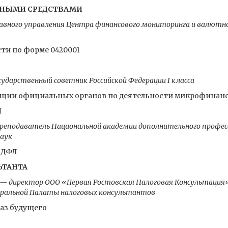
ЕЖНЫМИ СРЕДСТВАМИ
авного управления Центра финансового мониторинга и валютног
ти по форме 0420001
дарственный советник Российской Федерации I класса
зиции официальных органов по деятельности микрофинан
Я
преподаватель Национальной академии дополнительного професс
наук
НДФЛ
ЬТАНТА
 — директор ООО «Первая Ростовская Налоговая Консультация
деральной Палаты налоговых консультантов
аз будущего