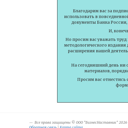
Благодарим вас за подпи
использовать в повседневной
документы Банка России,
И, конеч
Но просим вас уважать труд
методологического издания 
расширения нашей деятель
На сегодняшний день ни 
материалов, порядк
Просим вас отнестись 
форми
Все права защищены © ООО "БизнесНаставник" 2026
Обратная связь
|
Карта сайта