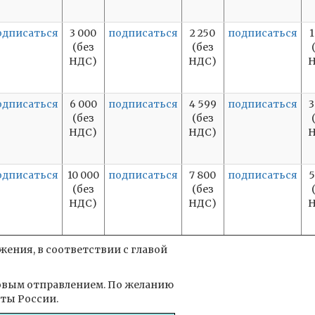
одписаться
3 000
подписаться
2 250
подписаться
1
(без
(без
НДС)
НДС)
Н
одписаться
6 000
подписаться
4 599
подписаться
3
(без
(без
НДС)
НДС)
Н
одписаться
10 000
подписаться
7 800
подписаться
5
(без
(без
НДС)
НДС)
Н
ения, в соответствии с главой
товым отправлением. По желанию
ты России.