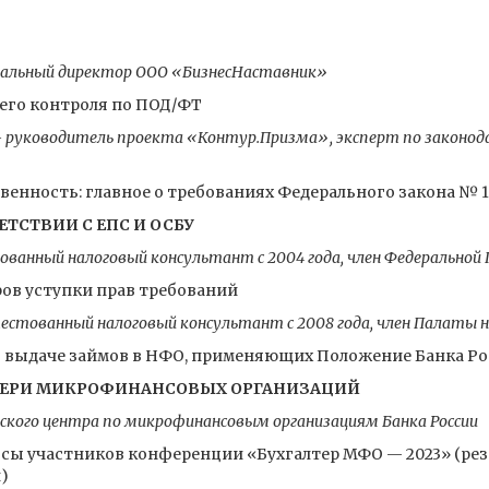
ральный директор ООО «БизнесНаставник»
его контроля по ПОД/ФТ
 руководитель проекта «Контур.Призма», эксперт по законод
венность: главное о требованиях Федерального закона № 
ЕТСТВИИ С ЕПС И ОСБУ
ванный налоговый консультант с 2004 года, член Федерально
ов уступки прав требований
естованный налоговый консультант с 2008 года, член Палаты 
о выдаче займов в НФО, применяющих Положение Банка Ро
ТЕРИ МИКРОФИНАНСОВЫХ ОРГАНИЗАЦИЙ
ского центра по микрофинансовым организациям Банка России
осы участников конференции «Бухгалтер МФО — 2023» (ре
)