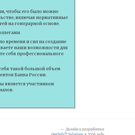
им, чтобы его было можно
ельстве, включая нормативные
ей на гонорарной основе.
оллегами.
о времени и сил на создание
иваете наши возможности для
те себя профессионального
себя такой большой объем
ентов Банка России.
вы является участником
иалов.
Дизайн и разработка
®
OneSolv
Solutions
в 2016 году