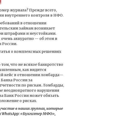
!
омер журнала? Прежде всего,
и внутреннего контроля в НФО.
ебований в отношении
тельским займам возникает
ри штрафами и неустойками.
 очень аккуратно — об этом в
 России.
атья о комплексных решениях
 том, что не всякое банкротство
ышленным, как видится
ый кейс в отношении ломбарда—
 Банка России за
тчетности по рискам. Ломбарды,
чае неоднократного нарушения
а Банк России может обязать
оложение о рисках.
частие в наших группах, которые
 WhatsApp: «Бухгалтер МФО»,