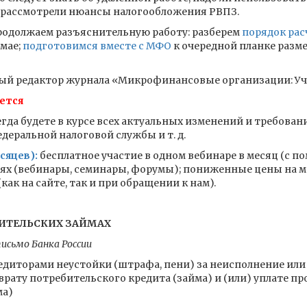
 рассмотрели нюансы налогообложения РВПЗ.
родолжаем разъяснительную работу: разберем
порядок рас
 мае;
подготовимся вместе с МФО
к очередной планке разм
ный редактор журнала «Микрофинансовые организации: Уче
ется
гда будете в курсе всех актуальных изменений и требован
еральной налоговой службы и т. д.
сяцев):
бесплатное участие в одном вебинаре в месяц (с п
иях (вебинары, семинары, форумы); пониженные цены на м
ак на сайте, так и при обращении к нам).
БИТЕЛЬСКИХ ЗАЙМАХ
исьмо Банка России
едиторами неустойки (штрафа, пени) за неисполнение ил
рату потребительского кредита (займа) и (или) уплате пр
ма)