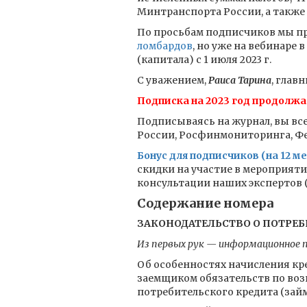
Минтранспорта России, а также
По просьбам подписчиков мы п
ломбардов
, но уже на вебинаре в
(капитала) с 1 июля 2023 г.
С уважением,
Раиса Тарина
, глав
Подписка на 2023 год продолжа
Подписываясь на журнал, вы все
России, Росфинмониторинга, Фед
Бонус для подписчиков (на 12 ме
скидки на участие в мероприят
консультации наших экспертов (к
Содержание номера
ЗАКОНОДАТЕЛЬСТВО О ПОТРЕ
Из первых рук — информационное п
Об особенностях начисления кр
заемщиком обязательств по возв
потребительского кредита (зай