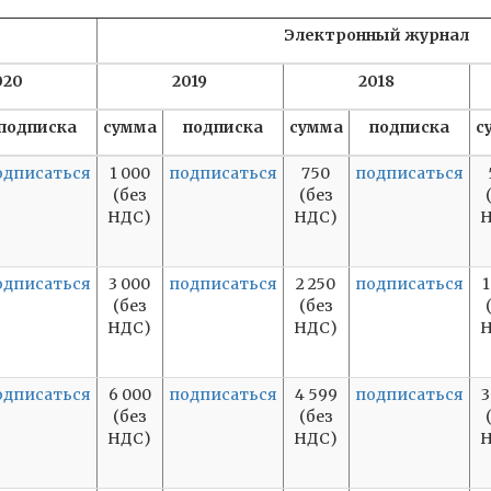
Электронный журнал
020
2019
2018
подписка
сумма
подписка
сумма
подписка
с
одписаться
1 000
подписаться
750
подписаться
(без
(без
НДС)
НДС)
Н
одписаться
3 000
подписаться
2 250
подписаться
1
(без
(без
НДС)
НДС)
Н
одписаться
6 000
подписаться
4 599
подписаться
3
(без
(без
НДС)
НДС)
Н