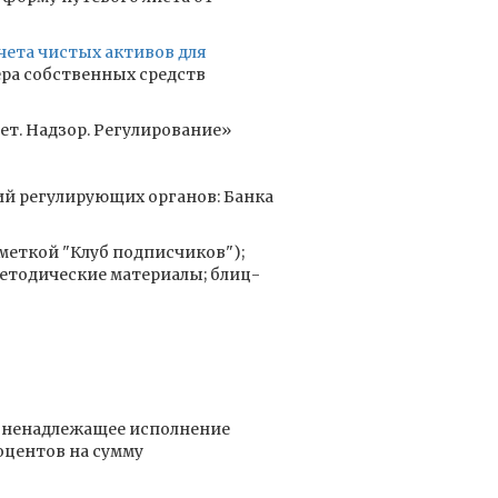
чета чистых активов для
ера собственных средств
т. Надзор. Регулирование»
ий регулирующих органов: Банка
ометкой "Клуб подписчиков");
етодические материалы; блиц-
и ненадлежащее исполнение
оцентов на сумму