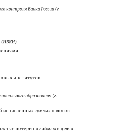
о контроля Банка России (г.
й (НБКИ)
шениями
совых институтов
ионального образования (г.
б исчисленных суммах налогов
жные потери по займам в целях