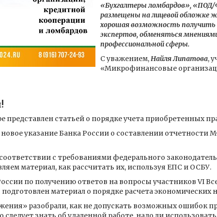
«Бухгалтеры ломбардов», «ПОД/
размещены на лицевой обложке ж
хорошая возможность получить 
экспертов, обменяться мнениями
профессиональной сферы.
С уважением,
Найля Липатова
, 
«Микрофинансовые организации
!
ре представлен статьей о порядке учета приобретенных пр
илу новое указание Банка России о составлении отчетности
соответствии с требованиями федерального законодатель
ляем материал, как рассчитать их, используя ЕПС и ОСБУ.
России по получению ответов на вопросы участников VI 
с подготовлен материал о порядке расчета экономических 
жения» разобрали, как не допускать возможных ошибок п
 следует знать об удаленной работе, надо ли использовать