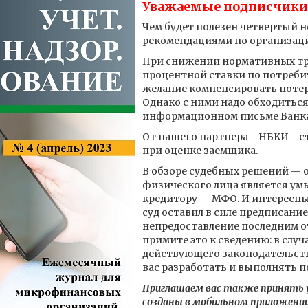
Уважаемые подписчики
Чем будет полезен четвертый н
рекомендациями по организаци
При снижении нормативных тр
процентной ставки по потреби
желание компенсировать поте
Однако с ними надо обходиться
информационном письме Банка
От нашего партнера—НБКИ—ст
при оценке заемщика.
В обзоре судебных решений — о
физического лица является ум
кредитору — МФО. И интересн
суд оставил в силе предписание
непредоставление последним о
примите это к сведению: в слу
действующего законодательств
вас разработать и выполнять п
Приглашаем вас также принять у
созданы в мобильном приложении