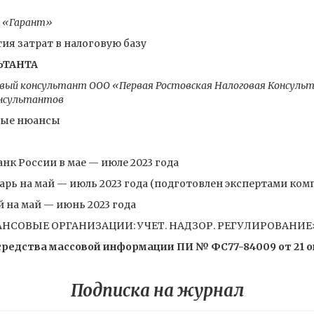
и «Гарант»
тия затрат в налоговую базу
ЬТАНТА
овый консультант ООО «Первая Ростовская Налоговая Консульт
онсультантов
жные нюансы
нк России в мае — июле 2023 года
рь на май — июль 2023 года (подготовлен экспертами ком
 на май — июнь 2023 года
ОВЫЕ ОРГАНИЗАЦИИ: УЧЕТ. НАДЗОР. РЕГУЛИРОВАНИЕ» 
редства массовой информации ПИ № ФС77-84009 от 21 окт
Подписка на журнал