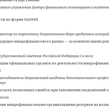
ЕЖНЫМИ СРЕДСТВАМИ
авного управления Центра финансового мониторинга и валютног
ти по форме 0420001
иректор по маркетингу Национального бюро кредитных истори
Будущее микрофинансового рынка — за комплексными ре
дарственный советник Российской Федерации I класса
зиции официальных органов по деятельности микрофинан
Я
преподаватель Национальной академии дополнительного професс
наук
ускать возможных ошибок при заполнении уведомлений о
оссии
ния микрофинансовыми организациями резервов на возмо