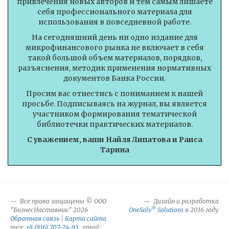
привлечения новых авторов и тем самым лишаете
себя профессионального материала для
использования в повседневной работе.
На сегодняшний день ни одно издание для
микрофинансового рынка не включает в себя
такой большой объем материалов, порядков,
разъяснения, методик применения нормативных
документов Банка России.
Просим вас отнестись с пониманием к нашей
просьбе. Подписываясь на журнал, вы является
участником формирования тематической
библиотечки практических материалов.
С уважением, ваши Найля Липатова и Раиса
Тарина
Все права защищены © ООО
Дизайн и разработка
®
"БизнесНаставник" 2026
OneSolv
Solutions
в 2016 году
Обратная связь
|
Карта сайта
тел:
+8 (916) 707-24-93
email: