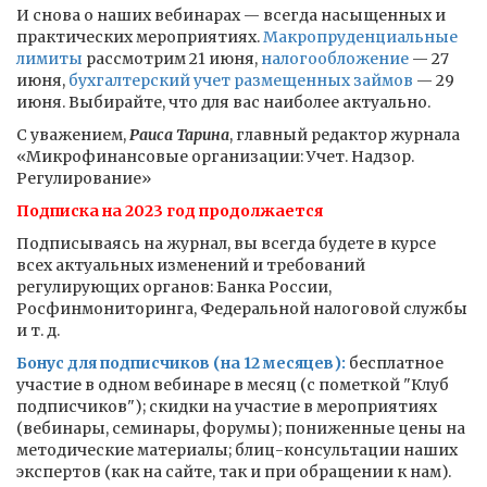
И снова о наших вебинарах — всегда насыщенных и
практических мероприятиях.
Макропруденциальные
лимиты
рассмотрим 21 июня,
налогообложение
— 27
июня,
бухгалтерский учет размещенных займов
— 29
июня. Выбирайте, что для вас наиболее актуально.
С уважением,
Раиса Тарина
, главный редактор журнала
«Микрофинансовые организации: Учет. Надзор.
Регулирование»
Подписка на 2023 год продолжается
Подписываясь на журнал, вы всегда будете в курсе
всех актуальных изменений и требований
регулирующих органов: Банка России,
Росфинмониторинга, Федеральной налоговой службы
и т. д.
Бонус для подписчиков (на 12 месяцев):
бесплатное
участие в одном вебинаре в месяц (с пометкой "Клуб
подписчиков"); скидки на участие в мероприятиях
(вебинары, семинары, форумы); пониженные цены на
методические материалы; блиц-консультации наших
экспертов (как на сайте, так и при обращении к нам).