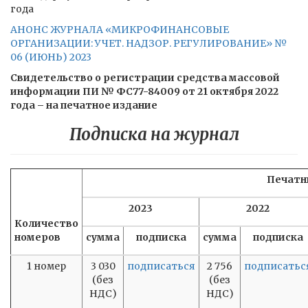
года
АНОНС ЖУРНАЛА «МИКРОФИНАНСОВЫЕ
ОРГАНИЗАЦИИ: УЧЕТ. НАДЗОР. РЕГУЛИРОВАНИЕ» №
06 (ИЮНЬ) 2023
Свидетельство о регистрации средства массовой
информации ПИ № ФС77-84009 от 21 октября 2022
года – на печатное издание
Подписка на журнал
Печатн
2023
2022
Количество
номеров
сумма
подписка
сумма
подписка
1 номер
3 030
подписаться
2 756
подписатьс
(без
(без
НДС)
НДС)