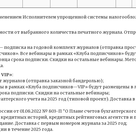
рименением Исполнителем упрощенной системы налогооблож
мости от выбранного количества печатного журнала. Отпр
 подписка на годовой комплект журналов (отправка прос
счиков». Все вебинары в рамках «Клуба подписчиков» буд
конца срока подписки. Скидки на остальные вебинары. Мет
а.
 VIP»
:
т журналов (отправка заказной бандеролью);
ары в рамках «Клуба подписчиков—VIP» будут размещены в 
срока подписки. Скидки на остальные вебинары;
алтерского учета на 2025 год (типовой проект). Доставка 
сии от 01.08.2022 № 803-П “О Плане счетов бухгалтерског
кредитных историй, кредитных рейтинговых агентств и п
ние. Доставка с первым номером журнала за 2025 год;
и в течение 2025 года.