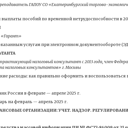
 преподаватель ГАПОУ СО «Екатеринбургский торгово-экономич
 выплаты пособий по временной нетрудоспособности в 20
Я
и «Гарант»
оказанным услугам при электронном документообороте (Э
ЬТАНТА
практикующий налоговый консультант с 2013 года, член Федер
та налоговых консультантов» г. Москвы
кие расходы: как правильно оформить и воспользоваться
нк России в феврале — апреле 2025 г.
ь на февраль — апрель 2025 г.
СОВЫЕ ОРГАНИЗАЦИИ: УЧЕТ. НАДЗОР. РЕГУЛИРОВАНИЕ»
редства массовой информации ПИ № ФС77-84009 от 21 окт