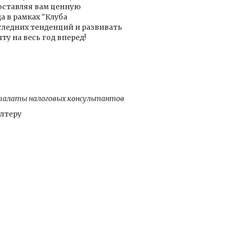
оставляя вам ценную
а в рамках "Клуба
оследних тенденций и развивать
у на весь год вперед!
й палаты налоговых консультантов
лтеру