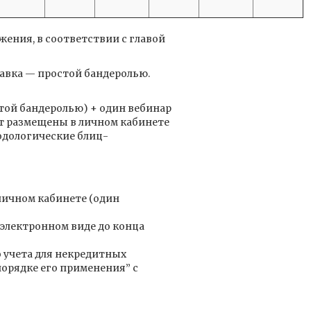
ения, в соответствии с главой
авка ­— простой бандеролью.
той бандеролью) + один вебинар
ут размещены в личном кабинете
одологические блиц-
личном кабинете (один
в электронном виде до конца
о учета для некредитных
орядке его применения” с