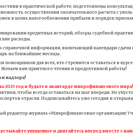
удностями в практической работе, подготовлены консультац
зможность осуществления окончательного расчета с увол
ержек в целях налогообложения прибыли и порядок призна
рмировании кредитных историй, обзоры судебной практик
ские расходы.
ок справочной информации, включающий календари сдачи о
арь на ближайшие месяцы.
 помощником для всех, кто стремится оставаться в курсе
 Желаем вам приятного чтения и продуктивной работы!
 и надзора!
а 2025 год и будьте в авангарде микрофинансового мира
актики, чтобы всегда оставаться на шаг впереди. Не упуст
кспертов отрасли. Подписывайтесь уже сегодня и открыв
ный редактор журнала «Микрофинансовые организации: Уче
ерстывайте упущенное и двигайтесь вперед вместе с нам