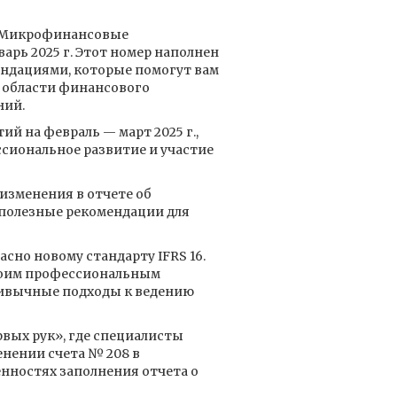
 «Микрофинансовые
варь 2025 г. Этот номер наполнен
ндациями, которые помогут вам
 области финансового
ний.
й на февраль — март 2025 г.,
сиональное развитие и участие
 изменения в отчете об
полезные рекомендации для
сно новому стандарту IFRS 16.
воим профессиональным
привычные подходы к ведению
вых рук», где специалисты
нении счета № 208 в
нностях заполнения отчета о