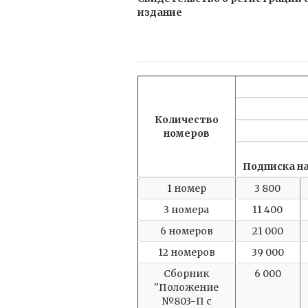
издание
Количество
номеров
Подписка н
1 номер
3 800
3 номера
11 400
6 номеров
21 000
12 номеров
39 000
Сборник
6 000
"Положение
№803-П с