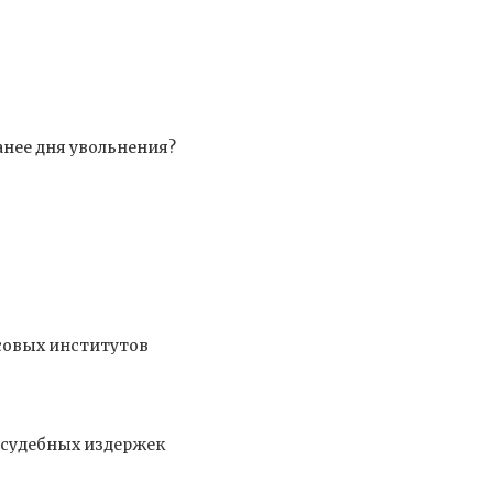
анее дня увольнения?
совых институтов
 судебных издержек