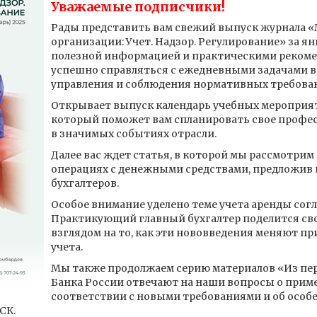
Уважаемые подписчики!
Рады представить вам свежий выпуск журнала
организации: Учет. Надзор. Регулирование» за ян
полезной информацией и практическими рекоме
успешно справляться с ежедневными задачами в
управления и соблюдения нормативных требова
Открывает выпуск календарь учебных мероприяти
который поможет вам спланировать свое профес
в значимых событиях отрасли.
Далее вас ждет статья, в которой мы рассмотрим
операциях с денежными средствами, предложив 
бухгалтеров.
Особое внимание уделено теме учета аренды согла
Практикующий главный бухгалтер поделится с
взглядом на то, как эти нововведения меняют 
учета.
Мы также продолжаем серию материалов «Из пер
Банка России отвечают на наши вопросы о приме
соответствии с новыми требованиями и об особе
СК.