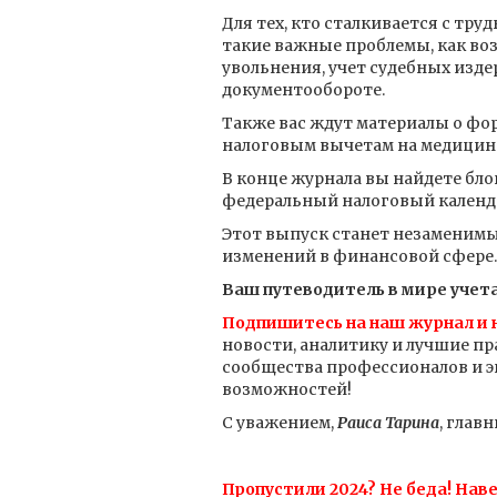
Для тех, кто сталкивается с тр
такие важные проблемы, как во
увольнения, учет судебных изд
документообороте.
Также вас ждут материалы о фо
налоговым вычетам на медицин
В конце журнала вы найдете бл
федеральный налоговый календ
Этот выпуск станет незаменимым
изменений в финансовой сфере.
Ваш путеводитель в мире учета
Подпишитесь на наш журнал и н
новости, аналитику и лучшие пр
сообщества профессионалов и э
возможностей!
С уважением,
Раиса Тарина
, глав
Пропустили 2024? Не беда! Нав