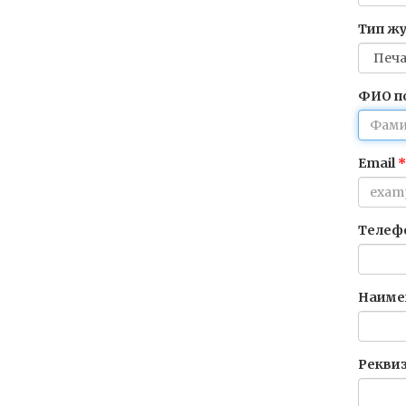
Тип ж
ФИО п
Email
Телеф
Наиме
Рекви