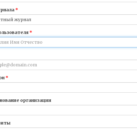
урнала
ользователя
он
нование организации
зиты