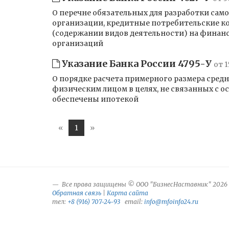
О перечне обязательных для разработки с
организации, кредитные потребительские ко
(содержании видов деятельности) на финан
организаций
Указание Банка России 4795-У
от 1
О порядке расчета примерного размера сред
физическим лицом в целях, не связанных с 
обеспечены ипотекой
«
1
»
Все права защищены © ООО "БизнесНаставник" 2026
Обратная связь
|
Карта сайта
тел:
+8 (916) 707-24-93
email:
info@mfoinfo24.ru