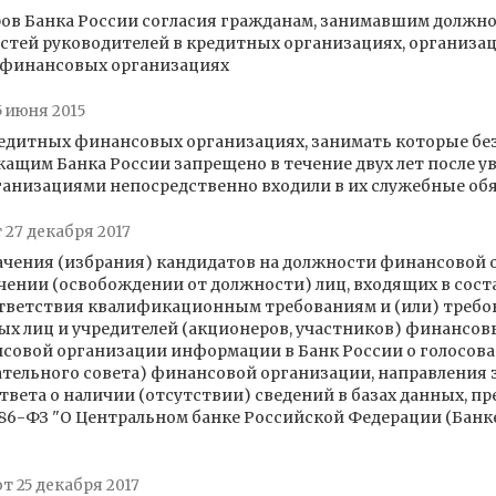
ов Банка России согласия гражданам, занимавшим должно
остей руководителей в кредитных организациях, организа
 финансовых организациях
5 июня 2015
едитных финансовых организациях, занимать которые без
ащим Банка России запрещено в течение двух лет после ув
ганизациями непосредственно входили в их служебные об
 27 декабря 2017
ачения (избрания) кандидатов на должности финансовой 
ении (освобождении от должности) лиц, входящих в сост
тветствия квалификационным требованиям и (или) требов
ых лиц и учредителей (акционеров, участников) финансов
совой организации информации в Банк России о голосова
тельного совета) финансовой организации, направления 
ета о наличии (отсутствии) сведений в базах данных, пр
 86-ФЗ "О Центральном банке Российской Федерации (Банке 
от 25 декабря 2017