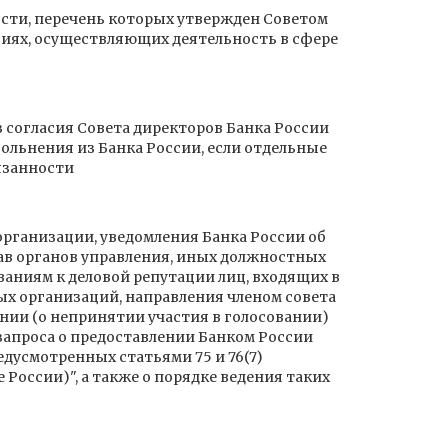
сти, перечень которых утвержден Советом
циях, осуществляющих деятельность в сфере
 согласия Совета директоров Банка России
ольнения из Банка России, если отдельные
язанности
организации, уведомления Банка России об
ав органов управления, иных должностных
аниям к деловой репутации лиц, входящих в
ых организаций, направления членом совета
нии (о непринятии участия в голосовании)
запроса о предоставлении Банком России
едусмотренных статьями 75 и 76(7)
России)", а также о порядке ведения таких