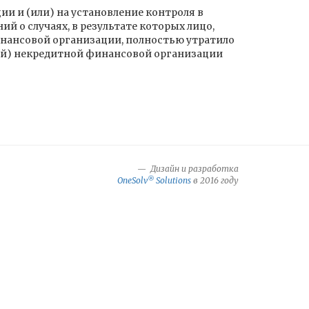
ии и (или) на установление контроля в
 о случаях, в результате которых лицо,
инансовой организации, полностью утратило
лей) некредитной финансовой организации
Дизайн и разработка
®
OneSolv
Solutions
в 2016 году