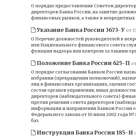
О порядке предоставления Советом директор
директоров Банка России, на занятие должн
финансовых рынков, а также в некредитных
Указание Банка России 3673-У
от 1
О Перечне должностей руководителей в некр
или Национального финансового совета служ
функции надзора или контроля за такими ор
Положение Банка России 625-П
от
О порядке согласования Банком России назн
избрании (прекращении полномочий), назнач
лиц в финансовых организациях, оценки соо
состав органов управления, иных должностн
директоров (наблюдательного совета) финан
против решения совета директоров (наблюда
информации и направления Банком России отв
Федерального закона от 10 июля 2002 года №
баз
Инструкция Банка России 185-И