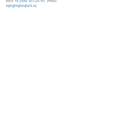
тел:
+8 (916) 707-24-93
email:
info@mfoinfo24.ru