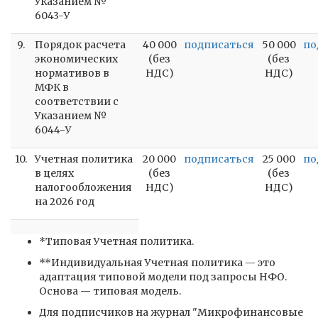
Указанием №
6043-У
9.
Порядок расчета
40 000
подписаться
50 000
по
экономических
(без
(без
нормативов в
НДС)
НДС)
МФК в
соответствии с
Указанием №
6044-У
10.
Учетная политика
20 000
подписаться
25 000
по
в целях
(без
(без
налогообложения
НДС)
НДС)
на 2026 год
*Типовая Учетная политика.
**Индивидуальная Учетная политика — это
адаптация типовой модели под запросы НФО.
Основа — типовая модель.
Для подписчиков на журнал "Микрофинансовые