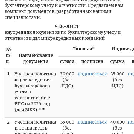
бухгалтерскому учету и отчетности. Предлагаем вам
комплект документов, разработанных нашими
специалистами.
ЧЕК-ЛИСТ
внутренних документов по бухгалтерскому учету и
отчетности для микрокредитных компаний
Типовая*
Индивиду
№
п/
Наименование
п
документа
сумма
подписка
сумма
1.
Учетная политика
30 000
подписаться
35 000
по
в целях ведения
(без
(без
бухгалтерского
НДС)
НДС)
учета в
соответствии с
ЕПС на 2026 год
(для МКК)***
2.
Учетная политика
35 000
подписаться
40 000
по
и Стандарты в
(без
(без