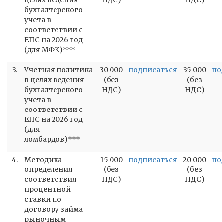
целях ведения
НДС)
НДС)
бухгалтерского
учета в
соответствии с
ЕПС на 2026 год
(для МФК)***
3.
Учетная политика
30 000
подписаться
35 000
по
в целях ведения
(без
(без
бухгалтерского
НДС)
НДС)
учета в
соответствии с
ЕПС на 2026 год
(для
ломбардов)***
4.
Методика
15 000
подписаться
20 000
по
определения
(без
(без
соответствия
НДС)
НДС)
процентной
ставки по
договору займа
рыночным