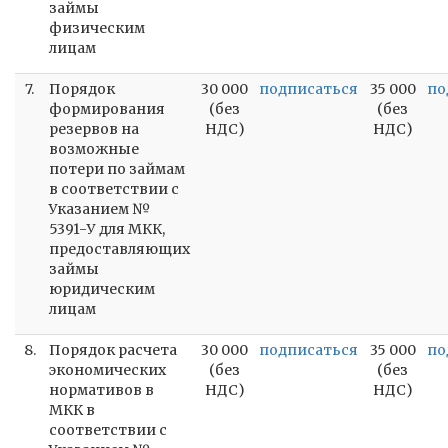
займы
физическим
лицам
7.
Порядок
30 000
подписаться
35 000
по
формирования
(без
(без
резервов на
НДС)
НДС)
возможные
потери по займам
в соответствии с
Указанием №
5391-У для МКК,
предоставляющих
займы
юридическим
лицам
8.
Порядок расчета
30 000
подписаться
35 000
по
экономических
(без
(без
нормативов в
НДС)
НДС)
МКК в
соответствии с