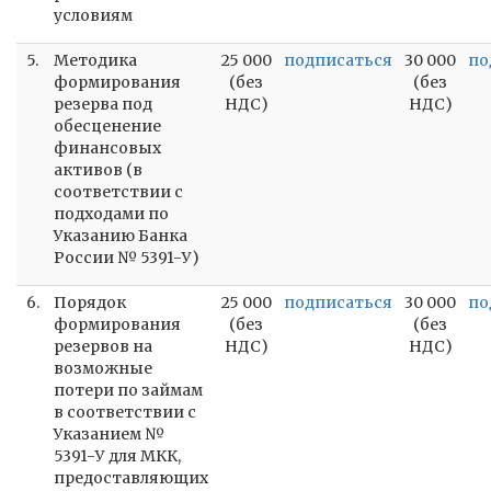
условиям
5.
Методика
25 000
подписаться
30 000
по
формирования
(без
(без
резерва под
НДС)
НДС)
обесценение
финансовых
активов (в
соответствии с
подходами по
Указанию Банка
России № 5391-У)
6.
Порядок
25 000
подписаться
30 000
по
формирования
(без
(без
резервов на
НДС)
НДС)
возможные
потери по займам
в соответствии с
Указанием №
5391-У для МКК,
предоставляющих