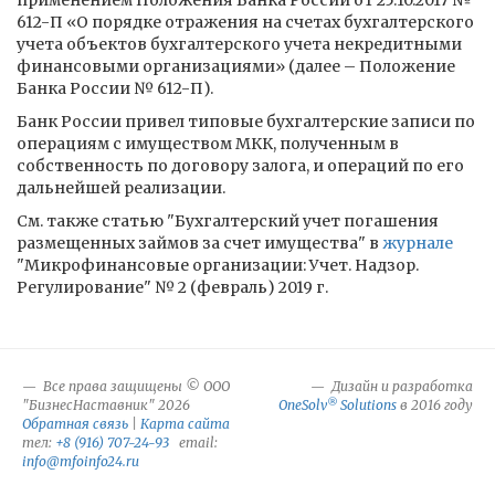
применением Положения Банка России от 25.10.2017 №
612-П «О порядке отражения на счетах бухгалтерского
учета объектов бухгалтерского учета некредитными
финансовыми организациями» (далее – Положение
Банка России № 612-П).
Банк России привел типовые бухгалтерские записи по
операциям с имуществом МКК, полученным в
собственность по договору залога, и операций по его
дальнейшей реализации.
См. также статью "Бухгалтерский учет погашения
размещенных займов за счет имущества" в
журнале
"Микрофинансовые организации: Учет. Надзор.
Регулирование" № 2 (февраль) 2019 г.
Все права защищены © ООО
Дизайн и разработка
®
"БизнесНаставник" 2026
OneSolv
Solutions
в 2016 году
Обратная связь
|
Карта сайта
тел:
+8 (916) 707-24-93
email:
info@mfoinfo24.ru