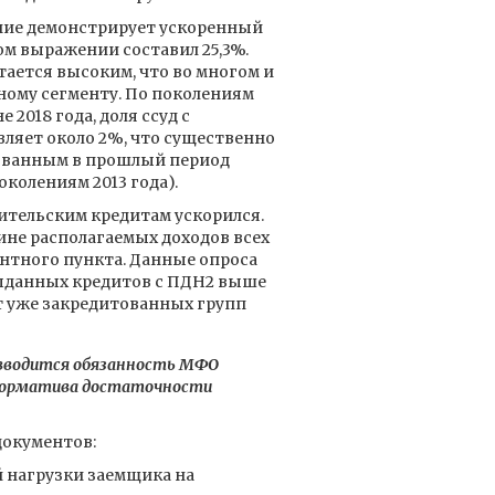
ние демонстрирует ускоренный
вом выражении составил 25,3%.
ается высоким, что во многом и
ному сегменту. По поколениям
2018 года, доля ссуд с
авляет около 2%, что существенно
рованным в прошлый период
околениям 2013 года).
ительским кредитам ускорился.
не располагаемых доходов всех
центного пункта. Данные опроса
 выданных кредитов с ПДН2 выше
ет уже закредитованных групп
т вводится обязанность МФО
 норматива достаточности
документов:
 нагрузки заемщика на