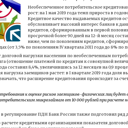
Необеспеченное потребительское кредитова
рост: на 1 мая 2019 года темп прироста в годо
Кредитное качество выдаваемых кредитов ост
обусловливает высокий интерес банков к дан
кредитов, сформированным в первой половине 
просрочкой более 90 дней на 12-й месяц сост
ниже, чем по поколениям кредитов, сформи
дах (от 3,5% по поколениям IV квартала 2011 года до 8% по п
т долговой нагрузки населения по необеспеченным потреб
а (отношение платежей по кредитам к совокупной величи
года составил 8,4%, увеличившись за 12 месяцев на 0,9 про
я нагрузка заемщиков растет: в I квартале 2019 года доля
означать, что расширение кредитования происходит за сч
ие требования к оценке рисков заемщиков-физических лиц буде
отребительским микрозаймам от 10 000 рублей при расчете
 в регулирование ПДН Банк России также подготовил ряд 
 расчете кредитными организациями показателя долговой