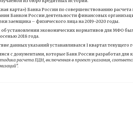
лучаемой из бюро кредитных историй.
ная карта») Банка России по совершенствованию расчета 
ания Банком России деятельности финансовых организац
зки заемщика – физического лица на 2019–2020 годы.
 об установлении экономических нормативов для МФО был
осенью 2018 года.
вие данных указаний устанавливался I квартал текущего г
мся с документами, которые Банк России разработал для 
тодика расчета ПДН, включенная в проект указания, соответ
низаций".