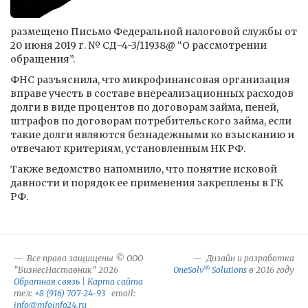
размещено Письмо Федеральной налоговой службы от
20 июня 2019 г. № СД-4-3/11938@ “О рассмотрении
обращения”.
ФНС разъяснила, что микрофинансовая организация
вправе учесть в составе внереализационных расходов
долги в виде процентов по договорам займа, пеней,
штрафов по договорам потребительского займа, если
такие долги являются безнадежными ко взысканию и
отвечают критериям, установленным НК РФ.
Также ведомство напомнило, что понятие исковой
давности и порядок ее применения закреплены в ГК
РФ.
Все права защищены © ООО
Дизайн и разработка
®
"БизнесНаставник" 2026
OneSolv
Solutions
в 2016 году
Обратная связь
|
Карта сайта
тел:
+8 (916) 707-24-93
email:
info@mfoinfo24.ru