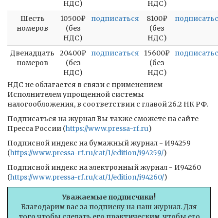
НДС)
НДС)
Шесть
10500₽
подписаться
8100₽
подписать
номеров
(без
(без
НДС)
НДС)
Двенадцать
20400₽
подписаться
15600₽
подписать
номеров
(без
(без
НДС)
НДС)
НДС не облагается в связи с применением
Исполнителем упрощенной системы
налогообложения, в соответствии с главой 26.2 НК РФ.
Подписаться на журнал Вы также сможете на сайте
Пресса России (
https://www.pressa-rf.ru
)
Подписной индекс на бумажный журнал - И94259
(
https://www.pressa-rf.ru/cat/1/edition/i94259/
)
Подписной индекс на электронный журнал - И94260
(
https://www.pressa-rf.ru/cat/1/edition/i94260/
)
Уважаемые подписчики!
Благодарим вас за подписку на наш журнал. Для
того чтобы сделать его практическим, чтобы его