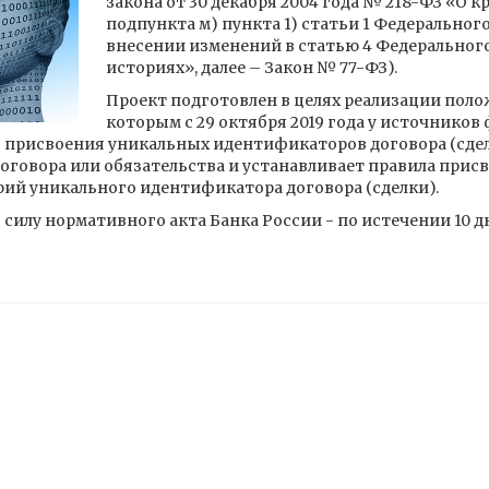
закона от 30 декабря 2004 года № 218-ФЗ «О 
подпункта м) пункта 1) статьи 1 Федерального 
внесении изменений в статью 4 Федеральног
историях», далее – Закон № 77-ФЗ).
Проект подготовлен в целях реализации поло
которым с 29 октября 2019 года у источнико
 присвоения уникальных идентификаторов договора (сдел
 договора или обязательства и устанавливает правила при
й уникального идентификатора договора (сделки).
силу нормативного акта Банка России - по истечении 10 д