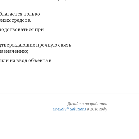
облагается только
ных средств.
водствоваться при
подтверждающих прочную связь
назначению;
ли на ввод объекта в
Дизайн и разработка
®
OneSolv
Solutions
в 2016 году