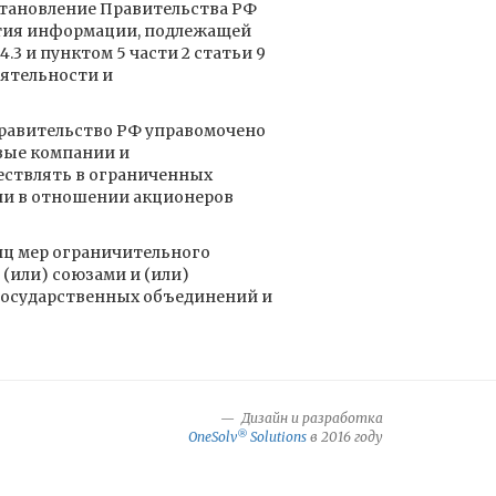
становление Правительства РФ
рытия информации, подлежащей
.3 и пунктом 5 части 2 статьи 9
ятельности и
равительство РФ управомочено
вые компании и
ствлять в ограниченных
ии в отношении акционеров
иц мер ограничительного
(или) союзами и (или)
государственных объединений и
Дизайн и разработка
®
OneSolv
Solutions
в 2016 году