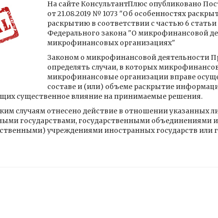
На сайте КонсультантПлюс опубликовано По
от 21.08.2019 № 1073 "Об особенностях раск
раскрытию в соответствии с частью 6 статьи 4
Федерального закона "О микрофинансовой де
микрофинансовых организациях"
Законом о микрофинансовой деятельности П
определять случаи, в которых микрофинансо
микрофинансовые организации вправе осуще
составе и (или) объеме раскрытие информац
ающих существенное влияние на принимаемые решения.
им случаям отнесено действие в отношении указанных л
ными государствами, государственными объединениями и 
ственными) учреждениями иностранных государств или 