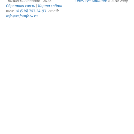
"БизнесНаставник" 2026
OneSolv
Solutions
в 2016 году
Обратная связь
|
Карта сайта
тел:
+8 (916) 707-24-93
email:
info@mfoinfo24.ru