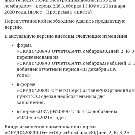
анкета подготовки электронных документов для
ломбардов» - версия 2.16.3, сборка 1.3.10.9 от 20 января
2020 года. (далее - Программа-анкета).
Перед установкой необходимо удалить предыдущую
версию.
В актуальную версию внесены следующие изменения:
форма
«ОКУД0420890_ОтчетОДеятЛомбарда30Дней_2_16_3
переименована на
«ОКУД0420890_ОтчетОДеятЛомбарда23РабДней_2_16
добавлен отчетный период «31 декабря 2019
года»;
в форме
«ОКУД0420891_ОтчетОПерсСоставеРукОргановЛомб
пункт 2.9.2 сделан необязательным для
заполнения;
в форму «ОКУД0420890_2_16_3_2» добавлены
«2020» и «2021» годы.
Ввиду изменения наименования формы
«ОКУД0420890_ОтчетОДеятЛомбарда30Дней_2_16_3_2»