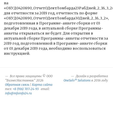
на
«ОКУД0420890_ОтчетОДеятЛомбарда23РабДней_2_16_3_2
для отчетности за 2019 год, отчетность по форме
«ОКУД0420890_ОтчетОДеятЛомбарда30Дней_2_16_3_2»,
подготовленная в Программе-анкете сборки от 03
декабря 2019 года, в актуальной сборке Программы-
анкеты открываться не будет. Для открытия в
актуальной сборке Программы-анкеты отчетности за
2019 год, подготовленной в Программе-анкете сборки
от 03 декабря 2019 года, необходимо воспользоваться
инструкцией.
Все права защищены © ООО
Дизайн и разработка
®
"БизнесНаставник" 2026
OneSolv
Solutions
в 2016 году
Обратная связь
|
Карта сайта
тел:
+8 (916) 707-24-93
email:
info@mfoinfo24.ru