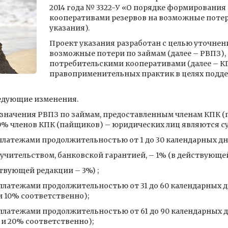
2014 года № 3322-У «О порядке формировани
кооперативами резервов на возможные потери
указания).
Проект указания разработан с целью уточнен
возможные потери по займам (далее – РВПЗ
потребительскими кооперативами (далее – КП
правоприменительных практик в целях подде
едующие изменения.
начения РВПЗ по займам, предоставленным членам КПК 
 90% членов КПК (пайщиков) – юридических лиц являются 
платежами продолжительностью от 1 до 30 календарных дн
учительством, банковской гарантией, – 1% (в действующей
ствующей редакции – 3%) ;
 платежами продолжительностью от 31 до 60 календарных 
и 10% соответственно);
платежами продолжительностью от 61 до 90 календарных д
 и 20% соответственно);