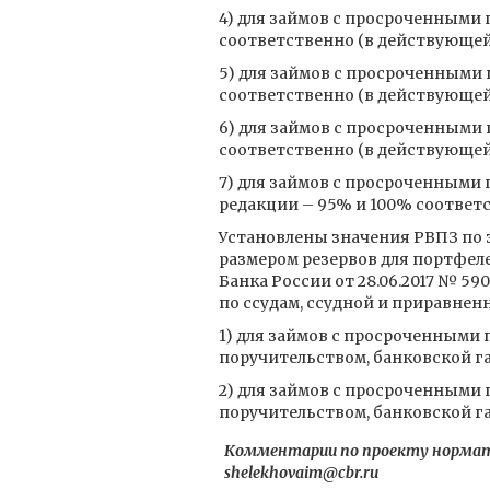
4) для займов с просроченными 
соответственно (в действующей
5) для займов с просроченными 
соответственно (в действующей
6) для займов с просроченными
соответственно (в действующей
7) для займов с просроченными
редакции – 95% и 100% соответс
Установлены значения РВПЗ по 
размером резервов для портфел
Банка России от 28.06.2017 № 
по ссудам, ссудной и приравнен
1) для займов с просроченными 
поручительством, банковской га
2) для займов с просроченными 
поручительством, банковской га
Комментарии по проекту нормати
shelekhovaim@cbr.ru