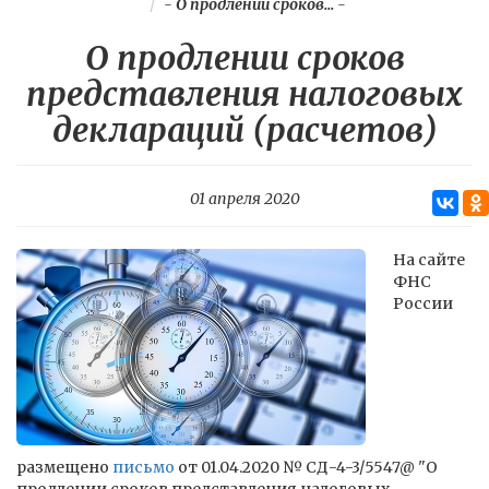
-
О продлении сроков...
-
О продлении сроков
представления налоговых
деклараций (расчетов)
01 апреля 2020
На сайте
ФНС
России
размещено
письмо
от 01.04.2020 № СД-4-3/5547@ "О