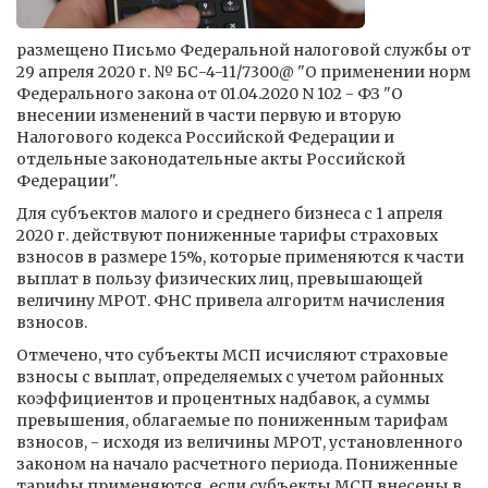
размещено Письмо Федеральной налоговой службы от
29 апреля 2020 г. № БС-4-11/7300@ "О применении норм
Федерального закона от 01.04.2020 N 102 - ФЗ "О
внесении изменений в части первую и вторую
Налогового кодекса Российской Федерации и
отдельные законодательные акты Российской
Федерации".
Для субъектов малого и среднего бизнеса с 1 апреля
2020 г. действуют пониженные тарифы страховых
взносов в размере 15%, которые применяются к части
выплат в пользу физических лиц, превышающей
величину МРОТ. ФНС привела алгоритм начисления
взносов.
Отмечено, что субъекты МСП исчисляют страховые
взносы с выплат, определяемых с учетом районных
коэффициентов и процентных надбавок, а суммы
превышения, облагаемые по пониженным тарифам
взносов, - исходя из величины МРОТ, установленного
законом на начало расчетного периода. Пониженные
тарифы применяются, если субъекты МСП внесены в