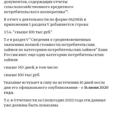
документов, содержащих отчеты
сельскохозяйственного кредитного
потребительского кооператива"".
В отчет о деятельности по форме 0420816 в
приложении 1 раздела V добавляется строка:
3.5.4. "свыше 100 тыс.руб."
Т.е в раздел V "Сведения о средневзвешенных
значениях полной стоимости потребительских
займов по категориям потребительских займов" Банк
России внес еще одну категорию потребительсктих
займлв:
свыше 365 дней, в том числе:
свыше 100 тыс.руб.
Указание вступает в силу по истечении 10 дней после
дня его официального опубликования -
с 14 июня 2020
года.
Т.е. в Отчетности за I полугодие 2020 года эти данные
уже должны быть показаны.