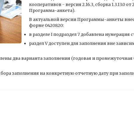
кооперативов - версия 2.16.3, сборка 1.3.13.0 от 2
Программа-анкета).
В актуальной версии Программы-анкеты вне
форме 0420820:
в разделе I подраздел 7 добавлена нумерация 
раздел V доступен для заполнения вне завис
овлены два варианта заполнения (годовая и промежуточная
ора заполнения на конкретную отчетную дату при заполне