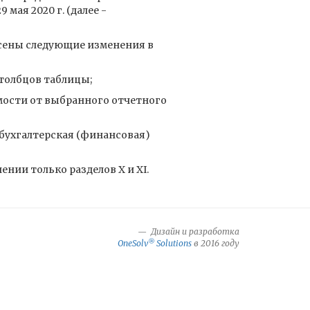
9 мая 2020 г. (далее -
сены следующие изменения в
столбцов таблицы;
имости от выбранного отчетного
 бухгалтерская (финансовая)
нии только разделов X и XI.
Дизайн и разработка
®
OneSolv
Solutions
в 2016 году