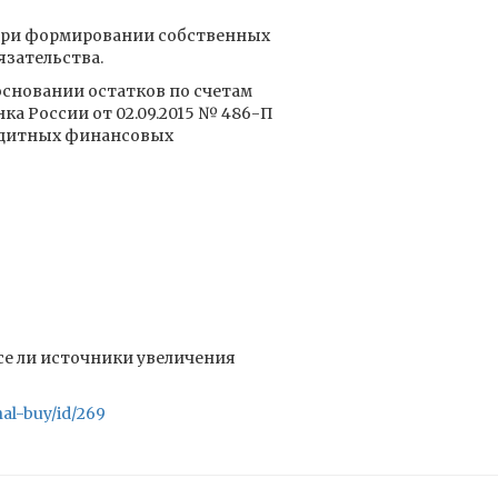
при формировании собственных
язательства.
основании остатков по счетам
ка России от 02.09.2015 № 486-П
редитных финансовых
се ли источники увеличения
al-buy/id/269