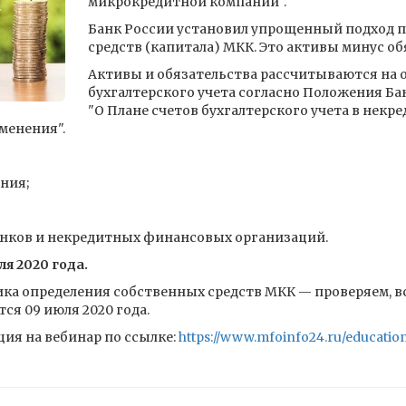
микрокредитной компании".
Банк России установил упрощенный подход 
средств (капитала) МКК. Это активы минус об
Активы и обязательства рассчитываются на 
бухгалтерского учета согласно Положения Бан
"О Плане счетов бухгалтерского учета в нек
менения".
ния;
анков и некредитных финансовых организаций.
ля 2020 года.
ка определения собственных средств МКК — проверяем, в
ся 09 июля 2020 года.
ия на вебинар по ссылке:
https://www.mfoinfo24.ru/education