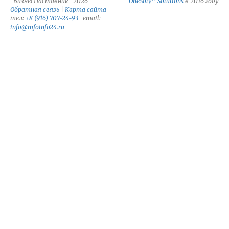
"БизнесНаставник" 2026
OneSolv
Solutions
в 2016 году
Обратная связь
|
Карта сайта
тел:
+8 (916) 707-24-93
email:
info@mfoinfo24.ru