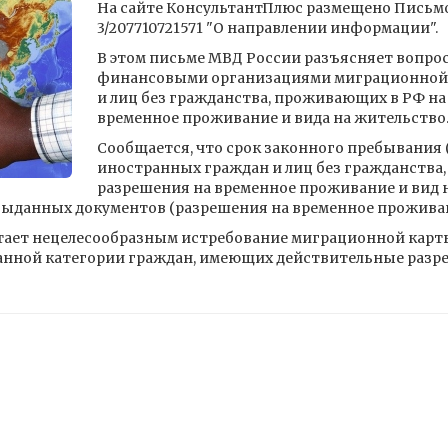
На сайте КонсультантПлюс размещено Письмо
3/207710721571 "О направлении информации".
В этом письме МВД России разъясняет вопро
финансовыми организациями миграционной 
и лиц без гражданства, проживающих в РФ на
временное проживание и вида на жительство
Сообщается, что срок законного пребывания
иностранных граждан и лиц без гражданства
разрешения на временное проживание и вид н
выданных документов (разрешения на временное проживани
итает нецелесообразным истребование миграционной карт
анной категории граждан, имеющих действительные разр