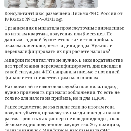
КонсультантПлюс размещено Письмо ФНС России от
19.10.2020 № СД-4-3/17130@.
Организация выплатила промежуточные дивиденды:
по итогам квартала, полугодия или 9 месяцев. По
данным годовой бухотчетности чистая прибыль
оказалась меньше, чем эти дивиденды. Нужно ли
переквалифицировать их при расчете налогов?
Минфин посчитал, что не нужно. В законодательстве
нет требования переквалифицировать дивиденды в
такой ситуации. ФНС направила письмо с позицией
финансистов нижестоящим налоговикам.
На своем сайте налоговая служба пояснила: подход
нужно применять при налогообложении. То есть не
только для налога на прибыль, но и для НДФЛ.
Ранее ведомства разъясняли: если по итогам года
получен убыток, промежуточные дивиденды нужно
рассматривать у акционера не как дивиденды, а как
безвозмездно полученное имущество. Эту позицию,
согласованную с Минфином, высказывала ФНС.