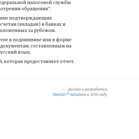
едеральной налоговой службы
смотрении обращения”.
ению подтверждающих
счетам (вкладам) в банках и
оложенных за рубежом.
ле в подлиннике или в форме
К документам, составленным на
русский язык.
, которая предоставляет отчет.
Дизайн и разработка
®
OneSolv
Solutions
в 2016 году