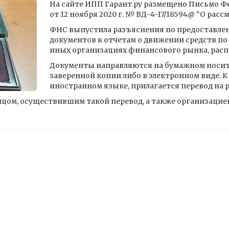
На сайте ИПП Гарант.ру размещено Письмо Ф
от 12 ноября 2020 г. № ВД-4-17/18594@ “О рас
ФНС выпустила разъяснения по предоставл
документов к отчетам о движении средств по 
иных организациях финансового рынка, расп
Документы направляются на бумажном носите
заверенной копии либо в электронном виде. 
иностранном языке, прилагается перевод на 
цом, осуществившим такой перевод, а также организацией