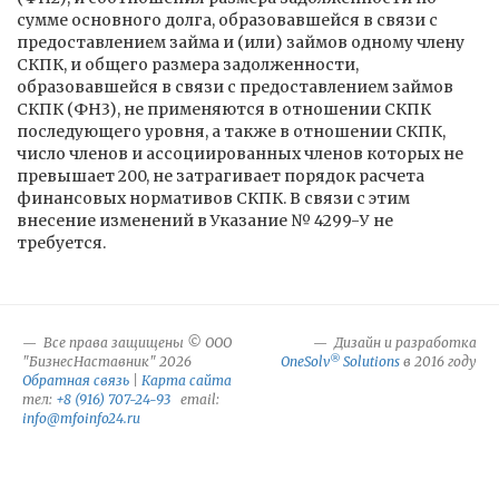
сумме основного долга, образовавшейся в связи с
предоставлением займа и (или) займов одному члену
СКПК, и общего размера задолженности,
образовавшейся в связи с предоставлением займов
СКПК (ФН3), не применяются в отношении СКПК
последующего уровня, а также в отношении СКПК,
число членов и ассоциированных членов которых не
превышает 200, не затрагивает порядок расчета
финансовых нормативов СКПК. В связи с этим
внесение изменений в Указание № 4299-У не
требуется.
Все права защищены © ООО
Дизайн и разработка
®
"БизнесНаставник" 2026
OneSolv
Solutions
в 2016 году
Обратная связь
|
Карта сайта
тел:
+8 (916) 707-24-93
email:
info@mfoinfo24.ru