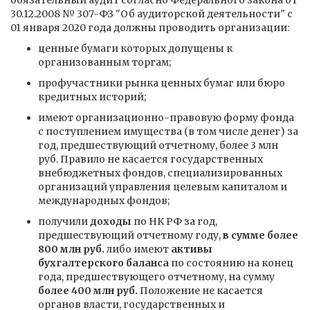
обязательный аудит согласно Федерального закона от
30.12.2008 № 307-ФЗ "Об аудиторской деятельности" с
01 января 2020 года должны проводить организации:
ценные бумаги которых допущены к
организованным торгам;
профучастники рынка ценных бумаг или бюро
кредитных историй;
имеют организационно-правовую форму фонда
с поступлением имущества (в том числе денег) за
год, предшествующий отчетному, более 3 млн
руб. Правило не касается государственных
внебюджетных фондов, специализированных
организаций управления целевым капиталом и
международных фондов;
получили
доходы
по НК РФ за год,
предшествующий отчетному году,
в сумме более
800 млн руб.
либо имеют
активы
бухгалтерского баланса
по состоянию на конец
года, предшествующего отчетному, на сумму
более 400 млн руб.
Положение не касается
органов власти, государственных и