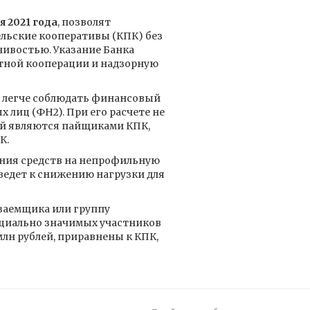
я 2021 года
, позволят
льские кооперативы (КПК) без
чивостью. Указание Банка
тной кооперации и надзорную
 легче соблюдать финансовый
лиц (ФН2). При его расчете не
ой являются пайщиками КПК,
К.
ения средств на непрофильную
иведет к снижению нагрузки для
 заемщика или группу
циально значимых участников
лн рублей, приравнены к КПК,