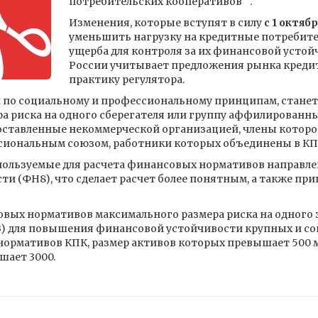
потребительских кооперативов"".
Изменения, которые вступят в силу
с 1 октябр
уменьшить нагрузку на кредитные потребите
ущерба для контроля за их финансовой устой
России учитывает предложения рынка креди
практику регулятора.
по социальному и профессиональному принципам, станет
 риска на одного сберегателя или группу аффилированных 
оставленные некоммерческой организацией, члены котор
сиональным союзом, работники которых объединены в КП
пользуемые для расчета финансовых нормативов направл
ти (ФН8), что сделает расчет более понятным, а также пр
совых нормативов максимального размера риска на одного
) для повышения финансовой устойчивости крупных и со
нормативов КПК, размер активов которых превышает 500 м
шает 3000.