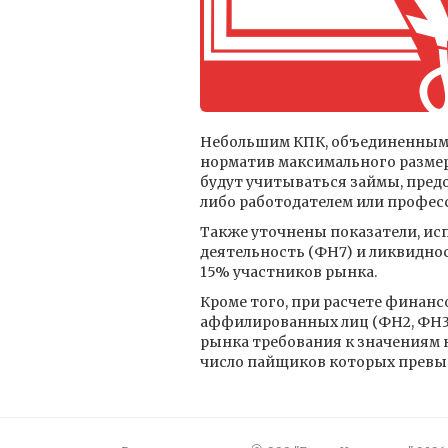
Небольшим КПК, объединенным 
норматив максимального размера
будут учитываться займы, пред
либо работодателем или профес
Также уточнены показатели, ис
деятельность (ФН7) и ликвиднос
15% участников рынка.
Кроме того, при расчете финан
аффилированных лиц (ФН2, ФН3
рынка требования к значениям 
число пайщиков которых превы