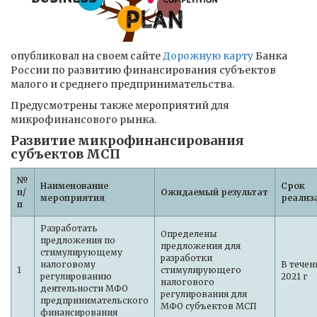
опубликовал на своем сайте
Дорожную карту
Банка
России по развитию финансирования субъектов
малого и среднего предпринимательства.
Предусмотрены также мероприятий для
микрофинансового рынка.
Развитие микрофинансирования
субъектов МСП
№
Наименование
Срок
п/
Ожидаемый результат
мероприятия
реализ
п
Разработать
Определены
предложения по
предложения для
стимулирующему
разработки
налоговому
В течен
1
стимулирующего
регулированию
2021 г
налогового
деятельности МФО
регулирования для
предпринимательского
МФО субъектов МСП
финансирования