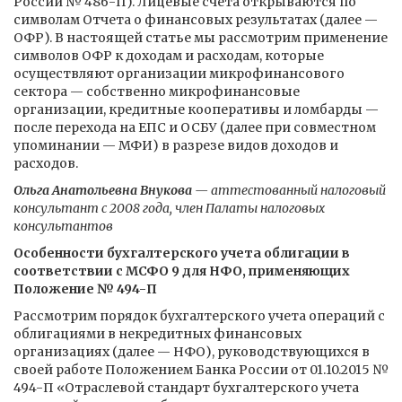
России № 486-П). Лицевые счета открываются по
символам Отчета о финансовых результатах (далее —
ОФР). В настоящей статье мы рассмотрим применение
символов ОФР к доходам и расходам, которые
осуществляют организации микрофинансового
сектора — собственно микрофинансовые
организации, кредитные кооперативы и ломбарды —
после перехода на ЕПС и ОСБУ (далее при совместном
упоминании — МФИ) в разрезе видов доходов и
расходов.
Ольга Анатольевна Внукова
— аттестованный налоговый
консультант с 2008 года, член Палаты налоговых
консультантов
Особенности бухгалтерского учета облигации в
соответствии с МСФО 9 для НФО, применяющих
Положение № 494-П
Рассмотрим порядок бухгалтерского учета операций с
облигациями в некредитных финансовых
организациях (далее — НФО), руководствующихся в
своей работе Положением Банка России от 01.10.2015 №
494-П «Отраслевой стандарт бухгалтерского учета