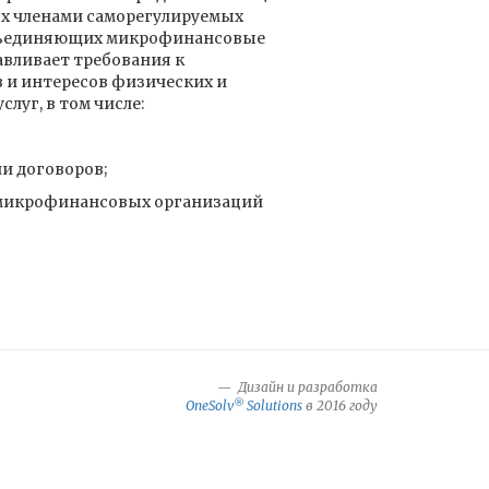
ых членами cаморегулируемых
объединяющих микрофинансовые
авливает требования к
 и интересов физических и
луг, в том числе:
и договоров;
г микрофинансовых организаций
Дизайн и разработка
®
OneSolv
Solutions
в 2016 году