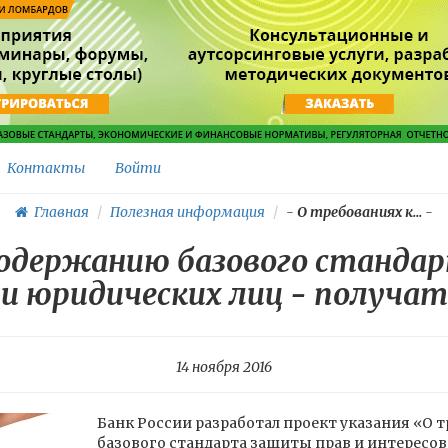
Контакты
Войти
Главная
Полезная информация
-
О требованиях к...
-
содержанию базового станда
 и юридических лиц - получат
14 ноября 2016
Банк России разработал проект указания «О 
базового стандарта защиты прав и интересо