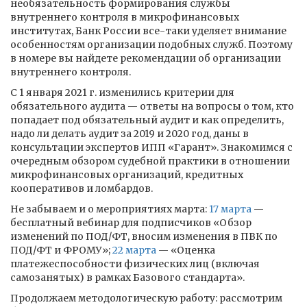
необязательность формирования службы
внутреннего контроля в микрофинансовых
институтах, Банк России все-таки уделяет внимание
особенностям организации подобных служб. Поэтому
в номере вы найдете рекомендации об организации
внутреннего контроля.
С 1 января 2021 г. изменились критерии для
обязательного аудита — ответы на вопросы о том, кто
попадает под обязательный аудит и как определить,
надо ли делать аудит за 2019 и 2020 год, даны в
консультации экспертов ИПП «Гарант». Знакомимся с
очередным обзором судебной практики в отношении
микрофинансовых организаций, кредитных
кооперативов и ломбардов.
Не забываем и о мероприятиях марта:
17 марта
—
бесплатный вебинар для подписчиков «Обзор
изменений по ПОД/ФТ, вносим изменения в ПВК по
ПОД/ФТ и ФРОМУ»;
22 марта
— «Оценка
платежеспособности физических лиц (включая
самозанятых) в рамках Базового стандарта».
Продолжаем методологическую работу: рассмотрим