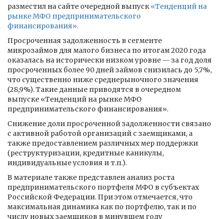
разместил на сайте очередной выпуск
«Тенденций на
рынке МФО предпринимательского
финансирования».
Просроченная задолженность в сегменте
микрозаймов для малого бизнеса по итогам 2020 года
оказалась на исторически низком уровне — за год доля
просроченных более 90 дней займов снизилась до 5,7%,
что существенно ниже среднерыночного значения
(28,9%). Такие данные приводятся в очередном
выпуске «Тенденций на рынке МФО
предпринимательского финансирования».
Снижение доли просроченной задолженности связано
с активной работой организаций с заемщиками, а
также предоставлением различных мер поддержки
(реструктуризации, кредитные каникулы,
индивидуальные условия и т.п.).
В материале также представлен анализ роста
предпринимательского портфеля МФО в субъектах
Российской Федерации. При этом отмечается, что
максимальная динамика как по портфелю, так и по
числу новых заемщиков в минувшем году