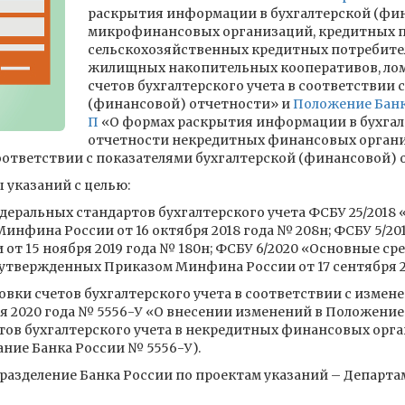
раскрытия информации в бухгалтерской (фи
микрофинансовых организаций, кредитных п
сельскохозяйственных кредитных потребите
жилищных накопительных кооперативов, лом
счетов бухгалтерского учета в соответствии 
(финансовой) отчетности» и
Положение Банка
П
«О формах раскрытия информации в бухгал
отчетности некредитных финансовых органи
соответствии с показателями бухгалтерской (финансовой) 
 указаний с целью:
еральных стандартов бухгалтерского учета ФСБУ 25/2018 
нфина России от 16 октября 2018 года № 208н; ФСБУ 5/20
т 15 ноября 2019 года № 180н; ФСБУ 6/2020 «Основные сре
утвержденных Приказом Минфина России от 17 сентября 2
вки счетов бухгалтерского учета в соответствии с изме
ря 2020 года № 5556-У «О внесении изменений в Положение 
тов бухгалтерского учета в некредитных финансовых орга
ание Банка России № 5556-У).
разделение Банка России по проектам указаний – Департа