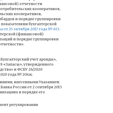
нансовой) отчетности
отребительских кооперативов,
льских кооперативов,
бардов и порядке группировки
с показателями бухгалтерской
 от 25 октября 2017 года № 613-
терской (финансовой)
заций и порядке группировки
отчетности».
«Бухгалтерский учет аренды»,
19 «Запасы», утвержденного
дства» и ФСБУ 26/2020
020 года № 204н;
нениями, внесенными Указанием
Банка России от 2 сентября 2015
низациях и порядке его
мент регулирования