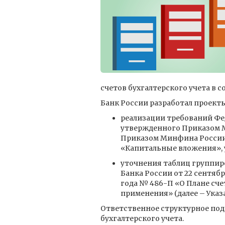
счетов бухгалтерского учета в 
Банк России разработал проекты
реализации требований Фед
утвержденного Приказом Ми
Приказом Минфина России о
«Капитальные вложения», 
уточнения таблиц группиро
Банка России от 22 сентяб
года № 486-П «О Плане сче
применения» (далее – Указ
Ответственное структурное под
бухгалтерского учета.