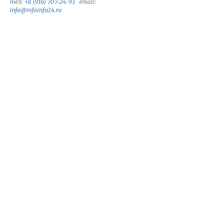
тел:
+8 (916) 707-24-93
email:
info@mfoinfo24.ru